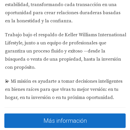
demasiado tarde que su comunidad no permitía
estabilidad
, transformando cada transacción en una
alquileres menos a seis meses. Se sintieron atrapados y
oportunidad para crear relaciones duraderas basadas
frustrados.
en la honestidad y la confianza.
4. Actas de reuniones de la HOA
Trabajo bajo el respaldo de
Keller Williams International
Las actas de las reuniones de la HOA ofrecen una visión
Lifestyle
, junto a un equipo de profesionales que
clara sobre cómo se manejan los asuntos comunitarios y
garantiza un proceso fluido y exitoso —desde la
los problemas recurrentes. No revisarlas puede dejarte
búsqueda o venta de una propiedad, hasta la inversión
desinformado sobre conflictos existentes o planes futuros
con propósito.
que podrían impactar tu vida diaria.
💫
Mi misión es ayudarte a tomar decisiones inteligentes
Caso significativo
en bienes raíces para que vivas tu mejor versión: en tu
hogar, en tu inversión o en tu próxima oportunidad.
Conocí a un propietario que ignoró las actas. Luego, se
enteró que había un conflicto grave entre vecinos que
llevaba años sin resolverse. Esto afectó su paz mental y
Más información
su decisión de vender más adelante.