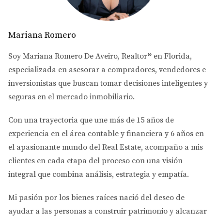
En una comunidad donde viví, no había un Reserve
Study reciente. A los pocos meses, nos informaron sobre
un aumento del 50% en las cuotas para cubrir
Mariana Romero
reparaciones urgentes. Fue un golpe duro para muchos
Soy
Mariana Romero De Aveiro
, Realtor® en Florida,
propietarios.
especializada en asesorar a
compradores, vendedores e
3. Restricciones de alquiler
inversionistas
que buscan tomar decisiones inteligentes y
seguras en el mercado inmobiliario.
Es fundamental conocer las restricciones sobre el
alquiler del condo. Algunas comunidades limitan el
Con una trayectoria que une más de
15 años de
tiempo que puedes alquilar tu propiedad o prohíben
experiencia en el área contable y financiera
y
6 años en
completamente el alquiler a corto plazo. Esto afecta tu
el apasionante mundo del Real Estate
, acompaño a mis
capacidad de generar ingresos si decides rentarlo.
clientes en cada etapa del proceso con una visión
integral que combina análisis, estrategia y empatía.
Ejemplo a considerar
Una pareja compró un condo pensando en alquilarlo
Mi pasión por los bienes raíces nació del deseo de
durante temporadas altas. Sin embargo, se enteraron
ayudar a las personas a
construir patrimonio y alcanzar