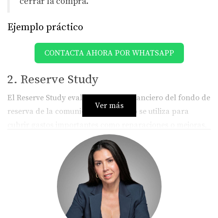
cerrar la compra.
Ejemplo práctico
CONTACTA AHORA POR WHATSAPP
2. Reserve Study
El Reserve Study evalúa el estado financiero del fondo de
Ver más
reserva de la comunidad. Este fondo se utiliza para
cubrir gastos importantes como reparaciones o mejoras.
Si no existe un estudio actualizado, podrías enfrentar
aumentos significativos en las cuotas.
No subestimes la importancia de este estudio.
Caso real