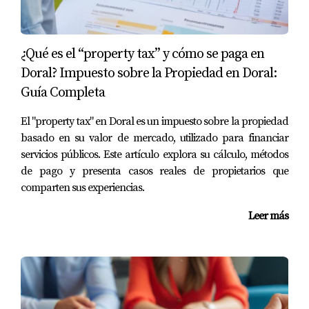
Preguntas Frecuentes (FAQ)
¿Qué es un Estoppel Certificate?
¿Qué es el “property tax” y cómo se paga en
Doral? Impuesto sobre la Propiedad en Doral:
Es un documento que verifica la situación financiera del
Guía Completa
condo y cualquier deuda pendiente con la HOA.
¿Por qué es importante un Reserve Study?
El "property tax" en Doral es un impuesto sobre la propiedad
basado en su valor de mercado, utilizado para financiar
Te ayuda a entender el estado financiero del fondo de
servicios públicos. Este artículo explora su cálculo, métodos
reserva y prever futuros aumentos en las cuotas.
de pago y presenta casos reales de propietarios que
comparten sus experiencias.
¿Qué debo hacer si hay restricciones sobre
alquiler?
Leer más
Asegúrate de leerlas cuidadosamente antes de comprar,
para evitar sorpresas posteriores.
¿Cómo obtengo las actas de reuniones de la
HOA?