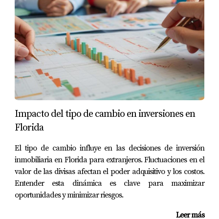
Pide acceso a ellas durante el proceso de compra o
consulta directamente a la HOA.
¿Qué impacto tienen los litigios pendientes?
Pueden disminuir el valor del condo y afectar tu
experiencia como propietario, así que es esencial
conocerlos antes de comprar.
Impacto del tipo de cambio en inversiones en
En conclusión, revisar estos cinco aspectos es esencial
Florida
para cualquier persona interesada en comprar un condo
en Florida. Ignorar alguno puede resultar en problemas
El tipo de cambio influye en las decisiones de inversión
financieros o legales más adelante. Mi nombre es
inmobiliaria en Florida para extranjeros. Fluctuaciones en el
Mariana Romero y tengo amplia experiencia en asesorar
valor de las divisas afectan el poder adquisitivo y los costos.
Entender esta dinámica es clave para maximizar
compradores sobre estos temas. Si tienes preguntas o
oportunidades y minimizar riesgos.
deseas más información, no dudes en contactarme al
(786) 906-4164
.
Leer más