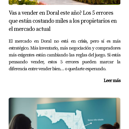
inmobiliario en Doral demuestra cómo el arte transforma
Vas a vender en Doral este año? Los 5 errores
comunidades. No solo enriquecen la vida cultural, sino
que están costando miles a los propietarios en
que también tienen un impacto tangible en el valor de las
el mercado actual
propiedades. Si estás considerando mudarte o invertir en
Doral, ten presente cómo estos espacios culturales
El mercado en Doral no está en crisis, pero sí es más
pueden influir positivamente en tu decisión.
estratégico. Más inventario, más negociación y compradores
más exigentes están cambiando las reglas del juego. Si estás
Para asesoramiento experto sobre oportunidades
pensando vender, estos 5 errores pueden marcar la
inmobiliarias en Doral, contacta a
Mariana Romero
. Ella
diferencia entre vender bien… o quedarte esperando.
puede guiarte hacia una inversión inteligente en una
Leer más
ciudad donde el arte y los bienes raíces se
complementan.
Preguntas Frecuentes (FAQ)
¿Qué tipo de arte se exhibe en Doral?
Galerías como
Laelanie Art Gallery
y
Roy Rodriguez Fine