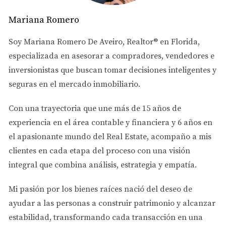
Museos y Galerías en Doral
Mariana Romero
Laelanie Art Gallery
Soy
Mariana Romero De Aveiro
, Realtor® en Florida,
especializada en asesorar a
compradores, vendedores e
Ubicada en Doral, esta galería se especializa en arte
inversionistas
que buscan tomar decisiones inteligentes y
contemporáneo vibrante y colorido. Sus exposiciones
seguras en el mercado inmobiliario.
han atraído tanto a residentes como a visitantes,
convirtiéndose en un punto de referencia cultural.
Con una trayectoria que une más de
15 años de
experiencia en el área contable y financiera
y
6 años en
Roy Rodriguez Fine Arts
el apasionante mundo del Real Estate
, acompaño a mis
También en Doral, esta galería se centra en obras de
clientes en cada etapa del proceso con una visión
artistas locales y latinoamericanos, ofreciendo un
integral que combina análisis, estrategia y empatía.
espacio para la creatividad y el intercambio cultural.
Mi pasión por los bienes raíces nació del deseo de
Cubaocho Museum & Performing Arts Center
ayudar a las personas a
construir patrimonio y alcanzar
Aunque está en el área metropolitana de Miami, muy
estabilidad
, transformando cada transacción en una