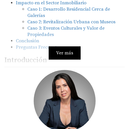
Impacto en el Sector Inmobiliario
Caso 1: Desarrollo Residencial Cerca de
Galerías
Caso 2: Revitalización Urbana con Museos
Caso 3: Eventos Culturales y Valor de
Propiedades
Conclusión
Preguntas Frecuentes
Ver más
Introducción
Doral es más que un centro empresarial; es un lugar
donde la cultura y el arte florecen. La presencia de
galerías y museos cercanos ofrece a los residentes
oportunidades para disfrutar de exposiciones y eventos
culturales, impactando directamente en el mercado
inmobiliario. Las áreas cercanas a instituciones
culturales suelen tener un mayor atractivo para los
compradores e inversores.