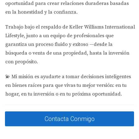
cerca de Doral, este museo es clave para la comunidad
oportunidad para crear relaciones duraderas basadas
hispana. Exhibe arte cubano y organiza conciertos y
en la honestidad y la confianza.
eventos que atraen a miles de visitantes.
Trabajo bajo el respaldo de
Keller Williams International
Miami Auto Museum – Dezer Collection
Lifestyle
, junto a un equipo de profesionales que
Ubicado en la zona de North Miami, a pocos minutos de
garantiza un proceso fluido y exitoso —desde la
Doral, este museo combina automóviles clásicos con
búsqueda o venta de una propiedad, hasta la inversión
memorabilia de Hollywood. Es un atractivo turístico que
con propósito.
eleva el perfil cultural de la región.
💫
Mi misión es ayudarte a tomar decisiones inteligentes
Impacto en el Sector Inmobiliario
en bienes raíces para que vivas tu mejor versión: en tu
hogar, en tu inversión o en tu próxima oportunidad.
Caso 1: Desarrollo Residencial Cerca de
Galerías
Los proyectos residenciales próximos a
Laelanie Art
Contacta Conmigo
Gallery
han visto un aumento en la demanda, ya que
compradores buscan vivir en comunidades con acceso a