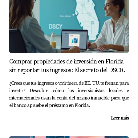
Arts
muestran arte contemporáneo y obras de artistas
locales.
¿Cómo afectan los museos al valor inmobiliario?
La cercanía a instituciones culturales aumenta el
atractivo de una zona y eleva la demanda por
propiedades.
Comprar propiedades de inversión en Florida
¿Hay eventos regulares relacionados con el arte?
sin reportar tus ingresos: El secreto del DSCR.
Sí, tanto en Doral como en Miami se organizan
¿Crees que tus ingresos o vivir fuera de EE. UU. te frenan para
exposiciones, ferias y conciertos que fomentan la
invertir? Descubre cómo los inversionistas locales e
participación comunitaria.
internacionales usan la renta del mismo inmueble para que
el banco apruebe el préstamo en Florida.
¿Qué beneficios ofrece vivir cerca de espacios culturales?
Acceso constante a actividades artísticas y sociales,
Leer más
además de contribuir al aumento del valor de la
propiedad.