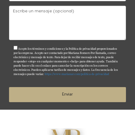
operativos más altos. Asegúrate de hacer tu tarea antes
de invertir.
¿Qué tipo de financiamiento debería
considerar?
Existen varias opciones como hipotecas convencionales,
Acepto los términos y condiciones y la Política de privacidad proporcionados
por la empresa. Acepto ser contactado por Mariana Romero Por llamada, correo
préstamos FHA o financiamiento privado. Cada uno tiene
electrónico y mensaje de texto. Para dejar de recibir mensajes de texto, puede
responder «stop» en cualquier momento o «help» para obtener ayuda. También
sus pros y contras; lo mejor es consultar con un asesor
puede hacer clic en el enlace para cancelar la suscripción en los correos
electrónicos. Pueden aplicarse tarifas de mensajes y datos. La frecuencia de los
financiero para encontrar lo que mejor se adapte a tus
mensajes puede variar.
https://www.marianar.com/politica-de-privacidad
necesidades. No esperes más para comenzar tu camino
hacia el éxito inmobiliario. Contacta a Mariana Romero
Enviar
hoy mismo para recibir asesoría personalizada y dar ese
primer paso hacia una inversión segura y rentable en
Florida.