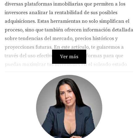
diversas plataformas inmobiliarias que permiten a los
inversores analizar la rentabilidad de sus posibles
adquisiciones. Estas herramientas no solo simplifican el
proceso, sino que también ofrecen información detallada
sobre tendencias del mercado, precios históricos y
proyecciones futuras. En este artículo, te guiaremos a
través del uso efectivo de estas plataformas para que
Ver más
puedas maximizar tus inversiones en el soleado estado
de Florida.
Importancia del Análisis de
Rentabilidad
Entender la rentabilidad es crucial para cualquier
inversor. No se trata solo de comprar una propiedad; es
necesario evaluar si esa compra generará ingresos
sostenibles a largo plazo. El análisis de rentabilidad