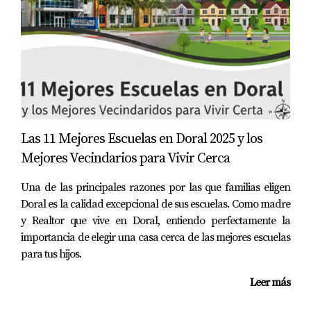
diferentes propiedades. Esto les ayudó a elegir una casa
asequible sin sorpresas desagradables después de la
compra.
Conclusiones
El uso adecuado de plataformas inmobiliarias puede
transformar tu experiencia como inversor en Florida.
Las 11 Mejores Escuelas en Doral 2025 y los
Desde obtener información valiosa hasta facilitar
Mejores Vecindarios para Vivir Cerca
decisiones informadas, estas herramientas son
fundamentales para navegar el complejo mundo
Una de las principales razones por las que familias eligen
inmobiliario. Si bien cada caso es único, los ejemplos
Doral es la calidad excepcional de sus escuelas. Como madre
y Realtor que vive en Doral, entiendo perfectamente la
anteriores demuestran cómo una buena investigación
importancia de elegir una casa cerca de las mejores escuelas
puede llevarte al éxito. Recuerda siempre analizar cada
para tus hijos.
propiedad desde múltiples ángulos y no dudar en
consultar con expertos si es necesario. La clave está en
Leer más
estar bien informado y preparado para actuar cuando