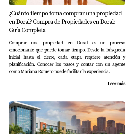
Caso 2: Inversor Juan Martínez
Juan Martínez es un inversor experimentado que utiliza
¿Cuánto tiempo toma comprar una propiedad
Realtor.com para analizar propiedades comerciales. Un
en Doral? Compra de Propiedades en Doral:
día encontró un edificio en Orlando cuyo precio había
Guía Completa
disminuido significativamente en los últimos años.
Comprar una propiedad en Doral es un proceso
Gracias a las tendencias históricas proporcionadas por
emocionante que puede tomar tiempo. Desde la búsqueda
la plataforma, Juan pudo prever un repunte en el área
inicial hasta el cierre, cada etapa requiere atención y
debido a nuevas inversiones en infraestructura. Compró
planificación. Conocer los pasos y contar con un agente
la propiedad y ha visto un aumento considerable en su
como Mariana Romero puede facilitar la experiencia.
valor desde entonces.
Leer más
Caso 3: La pareja Gómez
La pareja Gómez quería comprar su primera casa pero
estaba preocupada por los costos ocultos. Usando
Redfin, pudieron acceder a estimaciones precisas sobre
impuestos y costos de mantenimiento asociados con