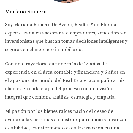
implica examinar diversos factores como el retorno
Mariana Romero
sobre la inversión (ROI), los costos operativos y las
tendencias del mercado. Al hacerlo, puedes evitar
Soy
Mariana Romero De Aveiro
, Realtor® en Florida,
errores costosos y tomar decisiones más informadas.
especializada en asesorar a
compradores, vendedores e
inversionistas
que buscan tomar decisiones inteligentes y
"Un buen análisis puede ser la diferencia
seguras en el mercado inmobiliario.
entre una inversión exitosa y una pérdida
significativa."
Con una trayectoria que une más de
15 años de
experiencia en el área contable y financiera
y
6 años en
Plataformas Inmobiliarias en
el apasionante mundo del Real Estate
, acompaño a mis
Florida
clientes en cada etapa del proceso con una visión
En Florida, hay varias plataformas inmobiliarias que
integral que combina análisis, estrategia y empatía.
destacan por su funcionalidad y facilidad de uso.
Mi pasión por los bienes raíces nació del deseo de
Algunas de las más populares incluyen Zillow,
ayudar a las personas a
construir patrimonio y alcanzar
Realtor.com y Redfin. Estas plataformas ofrecen
estabilidad
, transformando cada transacción en una
herramientas analíticas que permiten a los usuarios