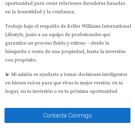
oportunidad para crear relaciones duraderas basadas
comparar propiedades, analizar precios y estudiar las
en la honestidad y la confianza.
tendencias del mercado.
Características Clave de las Plataformas
Trabajo bajo el respaldo de
Keller Williams International
Lifestyle
, junto a un equipo de profesionales que
Algunas características que debes buscar al utilizar
garantiza un proceso fluido y exitoso —desde la
plataformas inmobiliarias son:
búsqueda o venta de una propiedad, hasta la inversión
Filtros Avanzados:
Permiten buscar propiedades
con propósito.
según criterios específicos como precio, ubicación y
tipo.
💫
Mi misión es ayudarte a tomar decisiones inteligentes
Análisis Comparativo:
Ofrecen datos sobre
en bienes raíces para que vivas tu mejor versión: en tu
propiedades similares en la zona para evaluar
hogar, en tu inversión o en tu próxima oportunidad.
precios.
Tendencias Históricas:
Muestran cómo han
cambiado los precios a lo largo del tiempo.
Proyecciones Futuras:
Algunas plataformas ofrecen
Contacta Conmigo
estimaciones sobre el crecimiento futuro del valor
de las propiedades.