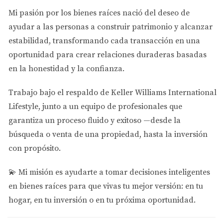
policial constante y programas como "Vecinos Vigilantes"
Mi pasión por los bienes raíces nació del deseo de
han contribuido a que los residentes se sientan más
ayudar a las personas a
construir patrimonio y alcanzar
seguros. Un caso notable es el sector cercano al parque
estabilidad
, transformando cada transacción en una
Doral Meadow, donde los patrullajes regulares han
oportunidad para crear relaciones duraderas basadas
generado confianza entre los vecinos. Esto demuestra
en la honestidad y la confianza.
cómo la colaboración entre la comunidad y la policía
puede mejorar la percepción general de seguridad.
Trabajo bajo el respaldo de
Keller Williams International
Zona 3: Espacios Públicos Bien Iluminados
Lifestyle
, junto a un equipo de profesionales que
garantiza un proceso fluido y exitoso —desde la
Finalmente, las áreas con espacios públicos bien
búsqueda o venta de una propiedad, hasta la inversión
iluminados también son percibidas como más seguras.
con propósito.
La iluminación adecuada no solo disuade actividades
delictivas, sino que también permite a las personas
💫
Mi misión es ayudarte a tomar decisiones inteligentes
sentirse cómodas al transitar por estas zonas durante la
en bienes raíces para que vivas tu mejor versión: en tu
noche. Un ejemplo claro se encuentra en el área
hogar, en tu inversión o en tu próxima oportunidad.
alrededor del Centro Comercial Doral, donde los
esfuerzos por mejorar la iluminación han sido bien