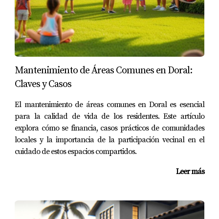
todos. Si deseas explorar más sobre las oportunidades en
Doral o necesitas ayuda para encontrar tu hogar ideal en
esta maravillosa ciudad, no dudes en contactar a
Mariana Romero. Ella está aquí para ayudarte a
descubrir lo mejor que Doral tiene para ofrecerte.
Mantenimiento de Áreas Comunes en Doral:
Preguntas Frecuentes
Claves y Casos
¿Qué factores influyen en la percepción de
El mantenimiento de áreas comunes en Doral es esencial
seguridad en Doral?
para la calidad de vida de los residentes. Este artículo
La percepción de seguridad puede estar influenciada por
explora cómo se financia, casos prácticos de comunidades
locales y la importancia de la participación vecinal en el
la presencia policial, actividades comunitarias y
cuidado de estos espacios compartidos.
condiciones del entorno físico como iluminación.
Leer más
¿Existen estadísticas sobre criminalidad en
Doral?
Sí, puedes consultar datos del Departamento de Policía
local o informes comunitarios para obtener información