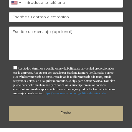
Acepto los términos y condiciones y la Política de privacidad proporcionados
por la empresa. Acepto ser contactado por Mariana Romero Por llamada, correo
electrónico y mensaje de texto. Para dejar de recibir mensajes de texto, puede
responder «stop» en cualquier momento o «help» para obtener ayuda. También
puede hacer clic en el enlace para cancelar la suscripción en los correos
electrónicos. Pueden aplicarse tarifas de mensajes y datos. La frecuencia de los
mensajes puede variar.
https://www.marianar.com/politica-de-privacidad
Enviar