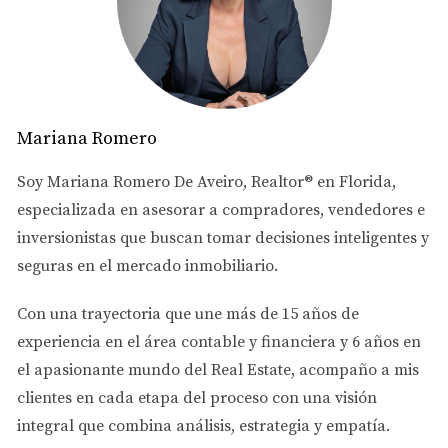
Zona 1: Actividades Comunitarias
Una de las áreas donde la percepción de seguridad es
notablemente alta es aquella que alberga múltiples
actividades comunitarias. Los residentes participan
Mariana Romero
activamente en eventos como ferias, festivales y
reuniones vecinales. Esta interacción social no solo
Soy
Mariana Romero De Aveiro
, Realtor® en Florida,
fomenta un sentido de comunidad, sino que también crea
especializada en asesorar a
compradores, vendedores e
un ambiente más seguro. Por ejemplo, el barrio donde se
inversionistas
que buscan tomar decisiones inteligentes y
celebra anualmente el Festival Internacional de Doral ha
seguras en el mercado inmobiliario.
visto un aumento en la participación ciudadana y una
Con una trayectoria que une más de
15 años de
disminución en los delitos menores.
experiencia en el área contable y financiera
y
6 años en
Zona 2: Vigilancia Activa
el apasionante mundo del Real Estate
, acompaño a mis
Otra zona destacada es aquella que cuenta con vigilancia
clientes en cada etapa del proceso con una visión
activa por parte de las autoridades locales. La presencia
integral que combina análisis, estrategia y empatía.