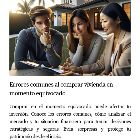
actualizada sobre criminalidad.
¿Cómo puedo involucrarme en mi comunidad
para mejorar la seguridad?
Participar en eventos locales, unirte a grupos
comunitarios o programas como "Vecinos Vigilantes" son
excelentes formas de involucrarte.
¿Dónde puedo obtener más información
sobre vivir en Doral?
Errores comunes al comprar vivienda en
Puedes visitar sitios web oficiales de la ciudad o
momento equivocado
contactar a agentes inmobiliarios locales como Mariana
Comprar en el momento equivocado puede afectar tu
Romero para obtener información detallada. Recuerda
inversión. Conoce los errores comunes, cómo analizar el
que tu percepción puede cambiar al involucrarte más
mercado y tu situación financiera para tomar decisiones
con tu comunidad; así que no dudes en dar ese primer
estratégicas y seguras. Evita sorpresas y protege tu
paso hacia una vida más segura y feliz en Doral.
patrimonio desde el inicio.