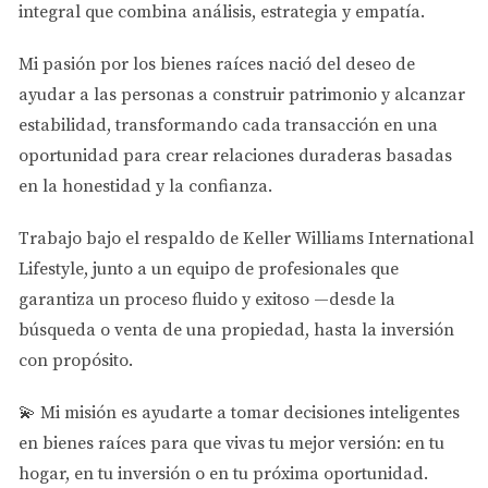
Revisión de contratos: Asegúrate de que todos los
integral que combina análisis, estrategia y empatía.
términos sean claros y justos.
Conocimiento sobre zonificación: Comprende cómo
Mi pasión por los bienes raíces nació del deseo de
las leyes locales afectan tu propiedad.
ayudar a las personas a
construir patrimonio y alcanzar
Protección ante fraudes: Un abogado puede
estabilidad
, transformando cada transacción en una
ayudarte a identificar señales de alerta.
oportunidad para crear relaciones duraderas basadas
Asesoría Financiera
en la honestidad y la confianza.
Entender tus finanzas es esencial antes de invertir. La
Trabajo bajo el respaldo de
Keller Williams International
asesoría financiera te permitirá conocer tus opciones de
Lifestyle
, junto a un equipo de profesionales que
financiamiento, tasas de interés y cómo estructurar tu
garantiza un proceso fluido y exitoso —desde la
inversión para maximizar tus retornos.
búsqueda o venta de una propiedad, hasta la inversión
Análisis del flujo de efectivo: Evalúa si la propiedad
con propósito.
generará ingresos suficientes.
Opciones de financiamiento: Compara hipotecas y
💫
Mi misión es ayudarte a tomar decisiones inteligentes
préstamos disponibles.
en bienes raíces para que vivas tu mejor versión: en tu
Planificación fiscal: Conoce las implicaciones
fiscales de tu inversión.
hogar, en tu inversión o en tu próxima oportunidad.