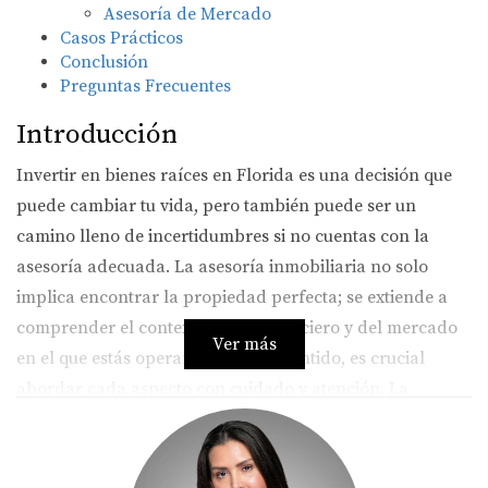
Asesoría de Mercado
Casos Prácticos
Conclusión
Preguntas Frecuentes
Introducción
Invertir en bienes raíces en Florida es una decisión que
puede cambiar tu vida, pero también puede ser un
camino lleno de incertidumbres si no cuentas con la
asesoría adecuada. La asesoría inmobiliaria no solo
implica encontrar la propiedad perfecta; se extiende a
comprender el contexto legal, financiero y del mercado
Ver más
en el que estás operando. En este sentido, es crucial
abordar cada aspecto con cuidado y atención. La
experiencia y conocimiento de un agente como Mariana
Romero pueden marcar la diferencia entre una inversión
exitosa y una decepcionante. Al final del día, lo que