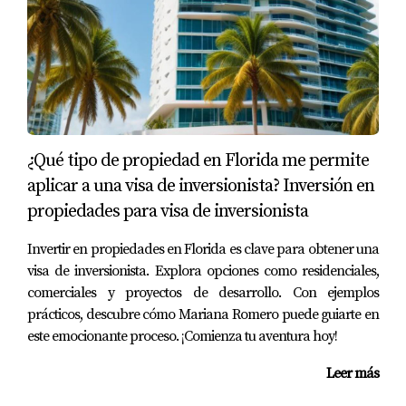
adecuada, aquí te presentamos tres casos prácticos que
demuestran cómo una buena planificación puede hacer
toda la diferencia.
1. La familia Pérez: Comprando su primera
casa
¿Qué tipo de propiedad en Florida me permite
La familia Pérez decidió mudarse a Florida y buscaba
aplicar a una visa de inversionista? Inversión en
comprar su primera casa. Sin embargo, no contaban con
propiedades para visa de inversionista
la asesoría legal necesaria y firmaron un contrato sin
entender todos los términos. Después se dieron cuenta de
Invertir en propiedades en Florida es clave para obtener una
que había cláusulas desfavorables que les costaron
visa de inversionista. Explora opciones como residenciales,
tiempo y dinero. Al final, contrataron a Mariana Romero
comerciales y proyectos de desarrollo. Con ejemplos
como su agente, quien les ayudó a renegociar el contrato
prácticos, descubre cómo Mariana Romero puede guiarte en
este emocionante proceso. ¡Comienza tu aventura hoy!
y evitar problemas legales futuros.
Leer más
2. El inversionista Martínez: Buscando
propiedades comerciales