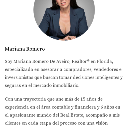
buscas es maximizar tus beneficios mientras minimizas
los riesgos asociados a esta emocionante aventura.
Tipos de Asesorías Necesarias
Cuando decides invertir en bienes raíces, hay varios tipos
de asesorías que debes considerar para asegurarte de
Mariana Romero
que tomas decisiones informadas y estratégicas.
Soy
Mariana Romero De Aveiro
, Realtor® en Florida,
Asesoría Legal
especializada en asesorar a
compradores, vendedores e
La asesoría legal es fundamental antes de realizar
inversionistas
que buscan tomar decisiones inteligentes y
cualquier inversión. Un abogado especializado en bienes
seguras en el mercado inmobiliario.
raíces te ayudará a entender los contratos, las leyes
Con una trayectoria que une más de
15 años de
locales y cualquier regulación específica que pueda
experiencia en el área contable y financiera
y
6 años en
afectar tu compra. Además, es crucial para protegerte
el apasionante mundo del Real Estate
, acompaño a mis
contra posibles litigios futuros.
clientes en cada etapa del proceso con una visión