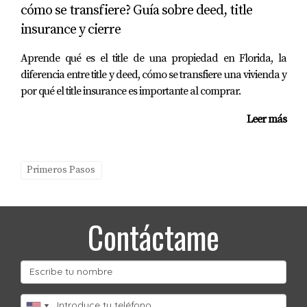
cómo se transfiere? Guía sobre deed, title
invertir en Florida?
insurance y cierre
Las propiedades residenciales suelen ser más estables,
pero los alquileres vacacionales están ganando
Aprende qué es el title de una propiedad en Florida, la
diferencia entre title y deed, cómo se transfiere una vivienda y
popularidad debido al turismo constante.
por qué el title insurance es importante al comprar.
¿Cuáles son los costos ocultos al comprar una
Leer más
propiedad?
Los costos pueden incluir impuestos sobre la propiedad,
tarifas legales, seguros y gastos de mantenimiento.
Primeros Pasos
¿Es necesario contratar un agente
inmobiliario?
Contáctame
Aunque no es obligatorio, tener un agente como Mariana
Romero puede facilitar todo el proceso y asegurar que
tomes decisiones informadas.
¿Qué debo buscar al elegir una ubicación para