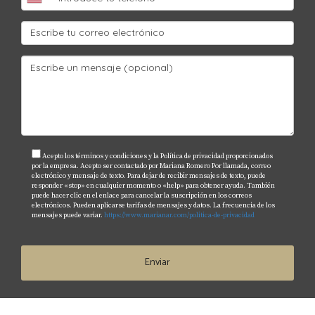
invertir?
Es importante considerar factores como el crecimiento
económico del área, las escuelas cercanas y el acceso a
servicios básicos.
¿Cómo puedo financiar mi inversión
inmobiliaria?
Existen varias opciones como hipotecas tradicionales,
Acepto los términos y condiciones y la Política de privacidad proporcionados
préstamos personales o incluso financiamiento privado;
por la empresa. Acepto ser contactado por Mariana Romero Por llamada, correo
electrónico y mensaje de texto. Para dejar de recibir mensajes de texto, puede
lo mejor es consultar con un asesor financiero para
responder «stop» en cualquier momento o «help» para obtener ayuda. También
puede hacer clic en el enlace para cancelar la suscripción en los correos
determinar cuál se adapta mejor a tus necesidades.
electrónicos. Pueden aplicarse tarifas de mensajes y datos. La frecuencia de los
mensajes puede variar.
https://www.marianar.com/politica-de-privacidad
Recuerda que cada paso cuenta en este emocionante
viaje hacia la inversión inmobiliaria; ¡estás más cerca de
Enviar
alcanzar tus sueños!