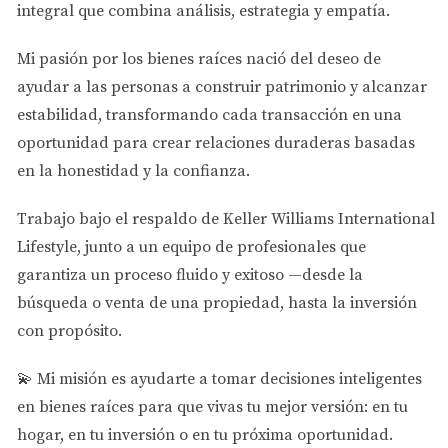
servicios adicionales.
integral que combina análisis, estrategia y empatía.
Tasa de Capitalización
Mi pasión por los bienes raíces nació del deseo de
La tasa de capitalización, o "cap rate", es otro indicador
ayudar a las personas a
construir patrimonio y alcanzar
crucial. Este porcentaje te ayuda a evaluar la
estabilidad
, transformando cada transacción en una
rentabilidad de una propiedad en relación con su precio.
oportunidad para crear relaciones duraderas basadas
Se calcula dividiendo el ingreso operativo neto (renta
en la honestidad y la confianza.
bruta menos gastos operativos) entre el precio de
Trabajo bajo el respaldo de
Keller Williams International
compra de la propiedad. Una tasa de capitalización alta
Lifestyle
, junto a un equipo de profesionales que
indica una buena oportunidad de inversión.
garantiza un proceso fluido y exitoso —desde la
búsqueda o venta de una propiedad, hasta la inversión
“Una tasa de capitalización del 8% o más
suele considerarse atractiva en el mercado
con propósito.
inmobiliario.”
💫
Mi misión es ayudarte a tomar decisiones inteligentes
Flujo de Caja
en bienes raíces para que vivas tu mejor versión: en tu
hogar, en tu inversión o en tu próxima oportunidad.
El flujo de caja se refiere a la cantidad de dinero que