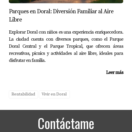
potencial total de ingresos.
Parques en Doral: Diversión Familiar al Aire
¿Cómo se calcula la tasa capitalización?
Libre
Se calcula dividiendo el ingreso operativo neto entre el
Explorar Doral con niños es una experiencia enriquecedora.
precio total de compra.
La ciudad cuenta con diversos parques, como el Parque
¿Qué gastos debo considerar al calcular mi
Doral Central y el Parque Tropical, que ofrecen áreas
flujo de caja?
recreativas, picnics y actividades al aire libre, ideales para
disfrutar en familia.
Debes considerar todos los gastos operativos como
mantenimiento, impuestos y seguros.
Leer más
¿Cuál es un buen porcentaje para la tasa
capitalización?
Rentabilidad
Vivir en Doral
Generalmente se considera atractiva una tasa superior al
8%.
Contáctame
¿Cómo puedo mejorar mi flujo de caja?