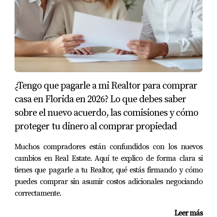
bruta, se dio cuenta que podía obtener $30,000 al año por
ambas unidades. Sin embargo, también tuvo en cuenta
los gastos operativos y calculó su tasa de capitalización.
Al final del primer año, Laura logró un flujo de caja
positivo gracias a su cuidadosa planificación financiera.
Caso 2: Inversión Comercial
¿Tengo que pagarle a mi Realtor para comprar
Por otro lado, tenemos a Carlos, quien optó por invertir
casa en Florida en 2026? Lo que debes saber
en un local comercial en Miami. Aunque la renta bruta
sobre el nuevo acuerdo, las comisiones y cómo
era considerablemente alta, Carlos se encontró con
proteger tu dinero al comprar propiedad
gastos inesperados relacionados con el mantenimiento
Muchos compradores están confundidos con los nuevos
del local. Al calcular su tasa de capitalización y revisar
cambios en Real Estate. Aquí te explico de forma clara si
su flujo de caja mensual, Carlos comprendió la
tienes que pagarle a tu Realtor, qué estás firmando y cómo
importancia de tener reservas financieras para enfrentar
puedes comprar sin asumir costos adicionales negociando
esos desafíos.
correctamente.
Caso 3: Rehabilitación de Propiedades
Leer más