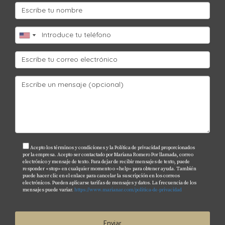
Puedes mejorar tu flujo aumentando la renta o
reduciendo costos operativos mediante una mejor
gestión. Si deseas más información o asesoría sobre
inversiones inmobiliarias en Florida, ¡contacta a Mariana
Romero hoy mismo!
Acepto los términos y condiciones y la Política de privacidad proporcionados
por la empresa. Acepto ser contactado por Mariana Romero Por llamada, correo
electrónico y mensaje de texto. Para dejar de recibir mensajes de texto, puede
responder «stop» en cualquier momento o «help» para obtener ayuda. También
puede hacer clic en el enlace para cancelar la suscripción en los correos
electrónicos. Pueden aplicarse tarifas de mensajes y datos. La frecuencia de los
mensajes puede variar.
https://www.marianar.com/politica-de-privacidad
Enviar