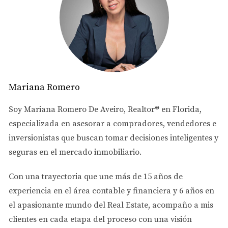
Indicadores Financieros Clave
Renta Bruta
La renta bruta es uno de los primeros indicadores que
debes analizar al considerar una propiedad. Este
Mariana Romero
indicador se refiere a los ingresos totales generados por
una propiedad antes de deducir cualquier gasto. Es
Soy
Mariana Romero De Aveiro
, Realtor® en Florida,
esencial porque te da una idea clara del potencial de
especializada en asesorar a
compradores, vendedores e
ingresos que puedes esperar. Para calcularla,
inversionistas
que buscan tomar decisiones inteligentes y
simplemente suma todos los alquileres anuales que
seguras en el mercado inmobiliario.
recibirás.
Con una trayectoria que une más de
15 años de
Ejemplo: Si tienes un apartamento que alquilas por
experiencia en el área contable y financiera
y
6 años en
$1,500 al mes, tu renta bruta anual sería $18,000.
el apasionante mundo del Real Estate
, acompaño a mis
Consideraciones: No olvides incluir otros posibles
ingresos, como tarifas por estacionamiento o
clientes en cada etapa del proceso con una visión