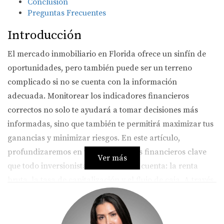
Conclusión
Preguntas Frecuentes
Introducción
El mercado inmobiliario en Florida ofrece un sinfín de
oportunidades, pero también puede ser un terreno
complicado si no se cuenta con la información
adecuada. Monitorear los indicadores financieros
correctos no solo te ayudará a tomar decisiones más
informadas, sino que también te permitirá maximizar tus
ganancias y minimizar riesgos. En este artículo,
profundizaremos en tres indicadores financieros clave
Ver más
que todo inversionista debe tener en cuenta: la renta
bruta, la tasa de capitalización y el flujo de caja. A través
de ejemplos prácticos, verás cómo estos indicadores
pueden marcar la diferencia en tu estrategia de
inversión.