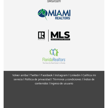
Volver arriba
|
Twitter
|
Facebook
|
Instagram
|
Linkedin
|
Califica mi
servicio
|
Política de privacidad
|
Términos y condiciones
|
Índice de
contenidos
|
Ingreso de usuario