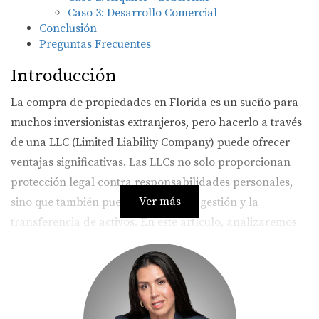
Caso 3: Desarrollo Comercial
Conclusión
Preguntas Frecuentes
Introducción
La compra de propiedades en Florida es un sueño para
muchos inversionistas extranjeros, pero hacerlo a través
de una LLC (Limited Liability Company) puede ofrecer
ventajas significativas. Las LLCs no solo proporcionan
protección legal contra responsabilidades personales,
Ver más
sino que también pueden facilitar la gestión y la
transferencia de activos. En este artículo, analizaremos
las implicaciones de esta estrategia, así como sus
beneficios fiscales y prácticos. Si estás considerando
invertir en el mercado inmobiliario de Florida, sigue
leyendo; te proporcionaremos toda la información