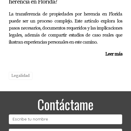
herencia en Florida?
nombre de tu LLC, lo cual facilita la gestión financiera.
La transferencia de propiedades por herencia en Florida
¿Qué sucede si decido vender mi propiedad?
puede ser un proceso complejo. Este artículo explora los
pasos necesarios, documentos requeridos y las implicaciones
Al vender tu propiedad bajo una LLC, puedes
legales, además de compartir estudios de caso reales que
beneficiarte del tratamiento fiscal favorable y simplificar
ilustran experiencias personales en este camino.
el proceso mediante la transferencia del interés en lugar
Leer más
del título real.
¿Es recomendable contratar un abogado
especializado?
Legalidad
Definitivamente; contar con asesoría legal especializada
te ayudará a navegar por las complejidades legales y
Contáctame
fiscales involucradas en la compra de propiedades a
través de una LLC. Si deseas profundizar más sobre este
tema o necesitas asistencia personalizada, ¡no dudes en
contactarme! Estoy aquí para ayudarte a hacer realidad