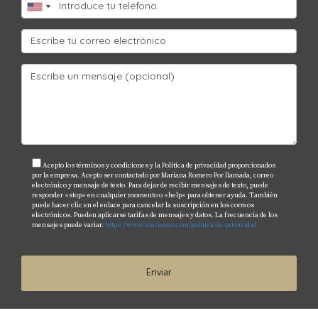
tus sueños inmobiliarios en Florida.
Acepto los términos y condiciones y la Política de privacidad proporcionados
por la empresa. Acepto ser contactado por Mariana Romero Por llamada, correo
electrónico y mensaje de texto. Para dejar de recibir mensajes de texto, puede
responder «stop» en cualquier momento o «help» para obtener ayuda. También
puede hacer clic en el enlace para cancelar la suscripción en los correos
electrónicos. Pueden aplicarse tarifas de mensajes y datos. La frecuencia de los
mensajes puede variar.
https://www.marianar.com/politica-de-privacidad
Enviar