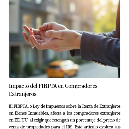
puede facilitar el financiamiento del proyecto al
presentar un enfoque más profesional ante los bancos e
inversores.
Conclusión
Comprar propiedades en Florida a través de una LLC es
una estrategia inteligente para los inversionistas
extranjeros que buscan maximizar su rentabilidad
mientras minimizan riesgos personales. No solo obtienes
protección legal y ventajas fiscales significativas, sino que
también facilitas la gestión de tus inversiones
Impacto del FIRPTA en Compradores
inmobiliarias. Si estás listo para dar el siguiente paso
Extranjeros
hacia tu inversión soñada en Florida o si tienes preguntas
El FIRPTA, o Ley de Impuestos sobre la Renta de Extranjeros
adicionales sobre cómo comenzar este proceso, no dudes
en Bienes Inmuebles, afecta a los compradores extranjeros
en contactarme; estaré encantada de ayudarte a navegar
en EE. UU. al exigir que retengan un porcentaje del precio de
por este emocionante camino.
venta de propiedades para el IRS. Este artículo explora sus