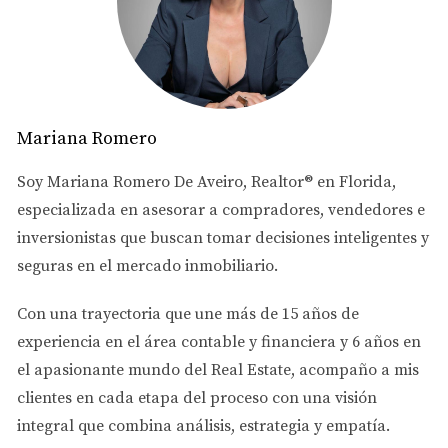
necesaria para que tomes decisiones informadas.
Implicaciones Legales
Cuando decides comprar una propiedad en Florida a
través de una LLC, es crucial entender las implicaciones
Mariana Romero
legales que conlleva. Una LLC es una entidad legal
separada que protege tus activos personales en caso de
Soy
Mariana Romero De Aveiro
, Realtor® en Florida,
litigios o deudas. Esto significa que si tu propiedad
especializada en asesorar a
compradores, vendedores e
enfrenta problemas legales, tus bienes personales no
inversionistas
que buscan tomar decisiones inteligentes y
estarán en riesgo. Además, al operar a través de una
seguras en el mercado inmobiliario.
LLC, puedes beneficiarte de una mayor flexibilidad en la
gestión de la propiedad. Por ejemplo, puedes establecer
Con una trayectoria que une más de
15 años de
reglas específicas sobre cómo se administran los
experiencia en el área contable y financiera
y
6 años en
ingresos y gastos relacionados con la propiedad. Sin
el apasionante mundo del Real Estate
, acompaño a mis
embargo, también hay que considerar que crear y
clientes en cada etapa del proceso con una visión
mantener una LLC implica ciertos costos y requisitos
integral que combina análisis, estrategia y empatía.