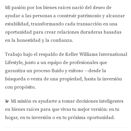
legales, como el registro ante el estado y la presentación
Mi pasión por los bienes raíces nació del deseo de
anual de informes.
ayudar a las personas a
construir patrimonio y alcanzar
Ventajas Fiscales
estabilidad
, transformando cada transacción en una
oportunidad para crear relaciones duraderas basadas
Una de las razones más atractivas para comprar
en la honestidad y la confianza.
propiedades a través de una LLC es la posibilidad de
optimizar tu carga fiscal. Las LLCs pueden optar por ser
Trabajo bajo el respaldo de
Keller Williams International
gravadas como sociedades o corporaciones, lo que
Lifestyle
, junto a un equipo de profesionales que
puede ofrecer ventajas significativas dependiendo de tu
garantiza un proceso fluido y exitoso —desde la
situación financiera personal. Por ejemplo, si decides
búsqueda o venta de una propiedad, hasta la inversión
gravar tu LLC como una sociedad, los ingresos obtenidos
con propósito.
por la propiedad se gravarán solo a nivel personal y no
a nivel corporativo. Esto puede resultar en tasas
💫
Mi misión es ayudarte a tomar decisiones inteligentes
impositivas más bajas y evitar la doble imposición.
en bienes raíces para que vivas tu mejor versión: en tu
También puedes deducir gastos operativos relacionados
hogar, en tu inversión o en tu próxima oportunidad.
con la propiedad, como mantenimiento y mejoras, lo que