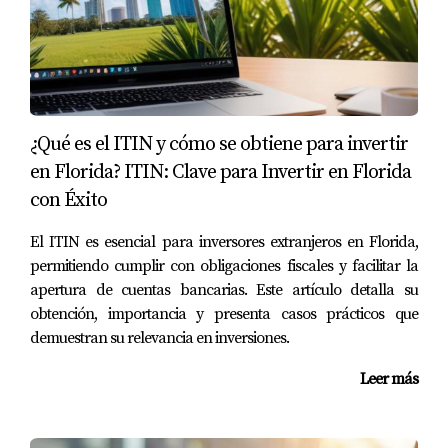
Caso 2: Alquiler Vacacional
Si decides invertir en propiedades destinadas al alquiler
vacacional, utilizar una LLC puede simplificar el proceso.
Puedes establecer políticas claras sobre cómo se
gestionan las reservas y los pagos a través de la entidad
¿Qué es el ITIN y cómo se obtiene para invertir
legal. También tendrás la ventaja adicional de poder
en Florida? ITIN: Clave para Invertir en Florida
dividir los ingresos entre varios miembros si decides
con Éxito
asociarte con otros inversionistas.
El ITIN es esencial para inversores extranjeros en Florida,
Caso 3: Desarrollo Comercial
permitiendo cumplir con obligaciones fiscales y facilitar la
Supongamos que deseas invertir en un proyecto
apertura de cuentas bancarias. Este artículo detalla su
obtención, importancia y presenta casos prácticos que
comercial más grande, como un centro comercial o un
demuestran su relevancia en inversiones.
complejo de oficinas. Al usar una LLC para este tipo de
inversión, puedes atraer a otros inversionistas al
Leer más
ofrecerles participación en la entidad legal sin
comprometer tu responsabilidad personal. Además, esto