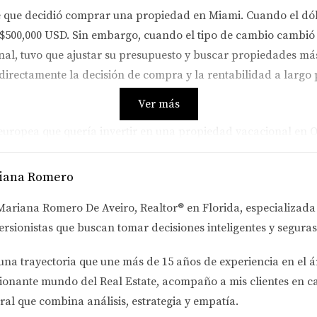
 que decidió comprar una propiedad en Miami. Cuando el dól
$500,000 USD. Sin embargo, cuando el tipo de cambio cambió y 
inal, tuvo que ajustar su presupuesto y buscar propiedades más
directamente la decisión de compra y la rentabilidad a largo 
Ver más
opea que quería invertir en una propiedad vacacional en Or
 una propiedad por $300,000 USD sin problemas. Sin embargo
uyó considerablemente. A pesar de esto, Laura decidió seguir
iana Romero
ropiedad durante la temporada alta. Su historia nos enseña qu
Mariana Romero De Aveiro
, Realtor® en Florida, especializad
ersionistas
que buscan tomar decisiones inteligentes y seguras
una trayectoria que une más de
15 años de experiencia en el á
or local que decidió diversificar su cartera comprando propie
ionante mundo del Real Estate
, acompaño a mis clientes en c
tipo de cambio como los inversores extranjeros, sí se ve afect
ral que combina análisis, estrategia y empatía.
desacelera y el dólar se fortalece frente a otras monedas, Ca