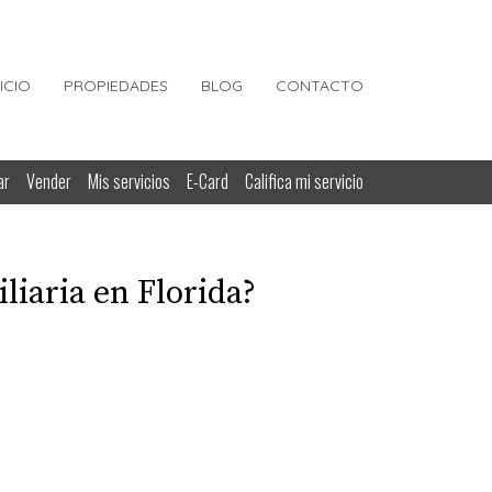
NICIO
PROPIEDADES
BLOG
CONTACTO
ar
Vender
Mis servicios
E-Card
Califica mi servicio
liaria en Florida?