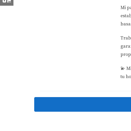
internacionales están interesados en sus prop
Mi p
esta
Conclusiones
basa
El impacto del tipo de cambio en las inversio
circunstancias económicas globales y locales
Trab
decisiones financieras. Al aprender de casos 
gara
personalizada. Si estás considerando invertir
prop
buscar asesoramiento profesional. La experie
💫
Mi
cada día trae consigo nuevas oportunidades;
tu h
Preguntas Frecuentes
¿Cómo afecta el tipo de cambio a los
El tipo de cambio puede hacer que los precio
su moneda frente al dólar estadounidense.
¿Es posible protegerse contra las fl