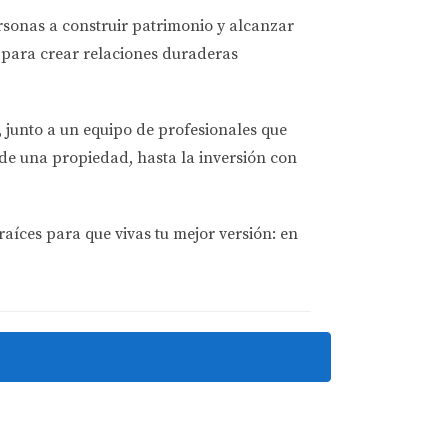
se más en atraer compradores locales.
ersonas a
construir patrimonio y alcanzar
para crear relaciones duraderas
ositivo como negativo dependiendo de las
os pueden afectar su poder adquisitivo y sus
, junto a un equipo de profesionales que
 situación es única y requiere una estrategia
de una propiedad, hasta la inversión con
tidumbre por el tipo de cambio, no dudes en
 y una oportunidad perdida. Recuerda que
raíces para que vivas tu mejor versión: en
s dependiendo de la fortaleza o debilidad de