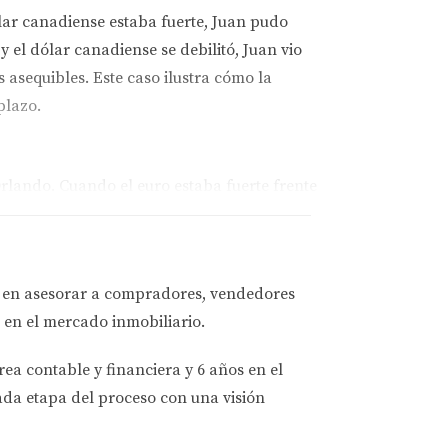
ar canadiense estaba fuerte, Juan pudo
el dólar canadiense se debilitó, Juan vio
 asequibles. Este caso ilustra cómo la
plazo.
lando. Cuando el euro estaba fuerte frente
, tras un cambio drástico en el mercado
 adelante con su compra porque había visto
e a veces es posible encontrar oportunidades
a en asesorar a
compradores, vendedores
 en el mercado inmobiliario.
rea contable y financiera
y
6 años en el
dades en diferentes estados. Aunque Carlos
ada etapa del proceso con una visión
ado indirectamente por la economía global y
rlos nota que menos compradores