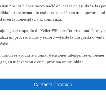
iedades. Esto le ha llevado a ajustar su estrategia y enfocar
asión por los bienes raíces nació del deseo de ayudar a las p
bilidad
, transformando cada transacción en una oportunidad 
das en la honestidad y la confianza.
nes inmobiliarias en Florida es innegable y puede ser tanto p
. Es esencial que los inversores comprendan cómo estos cambi
ajo bajo el respaldo de
Keller Williams International Lifestyle
reales como los de Juan, Laura y Carlos, podemos ver que cada
ntiza un proceso fluido y exitoso —desde la búsqueda o venta 
 en bienes raíces en Florida o ya lo has hecho y sientes incer
ósito.
ncia puede marcar la diferencia entre una inversión exitosa
 misión es ayudarte a tomar decisiones inteligentes en bienes 
 mantente informado y flexible ante los cambios del mercado.
ogar, en tu inversión o en tu próxima oportunidad.
 precios de las propiedades?
Contacta Conmigo
s sean más altos o más bajos para los compradores extranjero
uctuaciones del tipo de cambio?