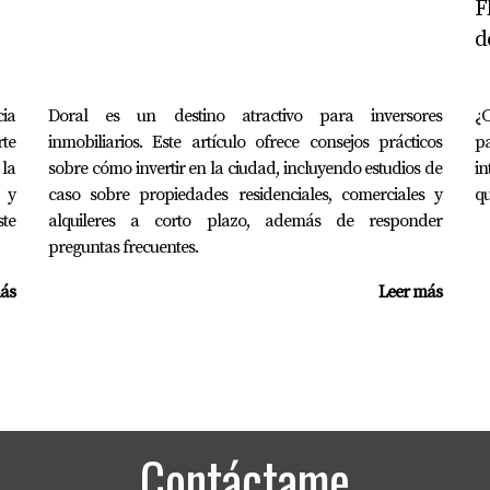
F
d
ia
Doral es un destino atractivo para inversores
¿C
rte
inmobiliarios. Este artículo ofrece consejos prácticos
pa
 la
sobre cómo invertir en la ciudad, incluyendo estudios de
in
 y
caso sobre propiedades residenciales, comerciales y
qu
te
alquileres a corto plazo, además de responder
preguntas frecuentes.
ás
Leer más
Contáctame