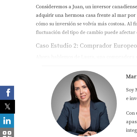
Consideremos a Juan, un inversor canadiense
adquirir una hermosa casa frente al mar por 
cómo su inversión se volvía más costosa. Al f
fluctuación del tipo de cambio puede afectar 
Caso Estudio 2: Comprador Europeo
Ahora hablemos de Laura, una compradora eur
al dólar estadounidense, Laura pudo comprar
cambiario, su capacidad para invertir dismin
Mar
un potencial significativo para alquilar la p
Soy
incluso en situaciones desfavorables.
e inv
Caso Estudio 3: Inversor Local
Con 
Por último, consideremos a Carlos, un invers
apas
no está tan expuesto a las fluctuaciones del 
integ
las tasas de interés. Cuando la economía se 