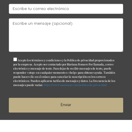
Acepto los términos y condiciones y la Política de privacidad proporcionados
por la empresa. Acepto ser contactado por Mariana Romero Por llamada, correo
electrónico y mensaje de texto. Para dejar de recibir mensajes de texto, puede
responder «stop» en cualquier momento o «help» para obtener ayuda. También
puede hacer clic en el enlace para cancelar la suscripción en los correos
electrónicos. Pueden aplicarse tarifas de mensajes y datos. La frecuencia de los
mensajes puede variar.
https://www.marianar.com/politica-de-privacidad
Enviar