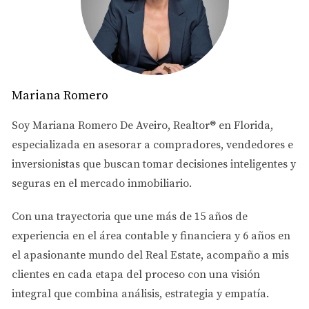
explorar nuevos sabores. "Es un momento especial para
nosotros", dice Ana Martínez. "Podemos probar
diferentes comidas y aprender sobre las culturas que
forman parte de nuestra comunidad". Este tipo de
experiencias no solo enriquecen el paladar, sino que
Mariana Romero
también fortalecen los lazos familiares y comunitarios.
Soy
Mariana Romero De Aveiro
, Realtor® en Florida,
Atraer a Nuevos Visitantes
especializada en asesorar a
compradores, vendedores e
El festival también atrae a turistas que buscan
inversionistas
que buscan tomar decisiones inteligentes y
experimentar la cultura local. Los organizadores
seguras en el mercado inmobiliario.
trabajan arduamente para ofrecer actividades
interactivas como clases de cocina y demostraciones en
Con una trayectoria que une más de
15 años de
vivo, lo que convierte al festival en un evento educativo
experiencia en el área contable y financiera
y
6 años en
además de festivo. Esto ayuda a crear un ambiente
el apasionante mundo del Real Estate
, acompaño a mis
inclusivo donde todos pueden aprender y disfrutar.
clientes en cada etapa del proceso con una visión
integral que combina análisis, estrategia y empatía.
Feria Cultural de Doral