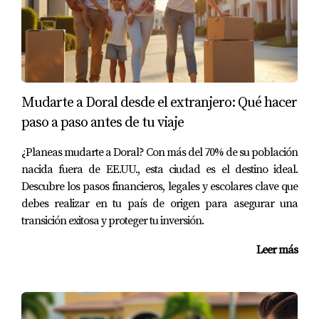
"Es nuestra forma de mostrar nuestro amor por este
país", dice Juan López. "Nos encanta ver el desfile y luego
disfrutar de los fuegos artificiales con nuestros amigos".
Esta celebración no solo une a las familias, sino que
también refuerza el sentido de comunidad entre los
Mudarte a Doral desde el extranjero: Qué hacer
residentes.
paso a paso antes de tu viaje
Actividades para Todos
¿Planeas mudarte a Doral? Con más del 70% de su población
Desde juegos inflables para los niños hasta conciertos en
nacida fuera de EE.UU., esta ciudad es el destino ideal.
Descubre los pasos financieros, legales y escolares clave que
vivo para los adultos, hay algo para todos en esta
debes realizar en tu país de origen para asegurar una
celebración. Las actividades están diseñadas para
transición exitosa y proteger tu inversión.
involucrar a todas las edades y fomentar un ambiente
festivo donde todos se sientan bienvenidos.
Leer más
Conclusión
Los eventos anuales en Doral son mucho más que