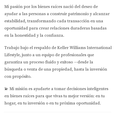
Otro evento significativo es la Feria Cultural de Doral,
Mi pasión por los bienes raíces nació del deseo de
donde se celebra la diversidad cultural mediante música,
ayudar a las personas a
construir patrimonio y alcanzar
danza y arte. Este evento reúne a artistas locales e
estabilidad
, transformando cada transacción en una
internacionales, ofreciendo un espacio donde pueden
oportunidad para crear relaciones duraderas basadas
compartir su talento con la comunidad.
en la honestidad y la confianza.
Caso Estudio: El Grupo Folklórico Raíces
Trabajo bajo el respaldo de
Keller Williams International
Lifestyle
, junto a un equipo de profesionales que
El Grupo Folklórico Raíces ha sido parte integral de esta
garantiza un proceso fluido y exitoso —desde la
feria durante años. Su líder, Carlos Gómez, menciona:
búsqueda o venta de una propiedad, hasta la inversión
"Para nosotros, es vital mostrar nuestras tradiciones y
con propósito.
mantener vivas nuestras costumbres". La participación en
este tipo de eventos no solo les permite compartir su arte,
💫
Mi misión es ayudarte a tomar decisiones inteligentes
sino también educar a las nuevas generaciones sobre su
en bienes raíces para que vivas tu mejor versión: en tu
herencia cultural.
hogar, en tu inversión o en tu próxima oportunidad.
Impacto Comunitario