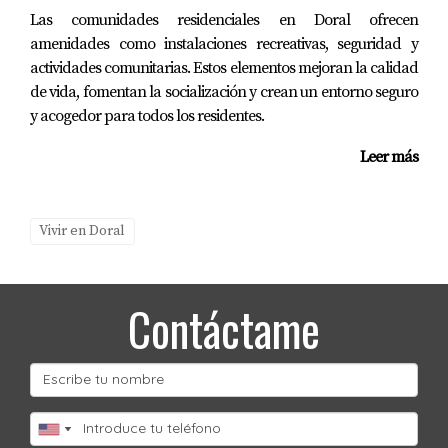
participar; es recomendable registrarse con anticipación.
Las comunidades residenciales en Doral ofrecen
amenidades como instalaciones recreativas, seguridad y
¿Hay estacionamiento disponible durante
estos eventos?
actividades comunitarias. Estos elementos mejoran la calidad
de vida, fomentan la socialización y crean un entorno seguro
Sí, generalmente hay estacionamiento disponible cerca
y acogedor para todos los residentes.
del lugar del evento, aunque puede llenarse
Leer más
rápidamente. Se recomienda llegar temprano. Recuerda
siempre estar atento a las fechas y detalles específicos
cada año para disfrutar al máximo estas maravillosas
Vivir en Doral
tradiciones en Doral. ¡Nos vemos allí!
Contáctame