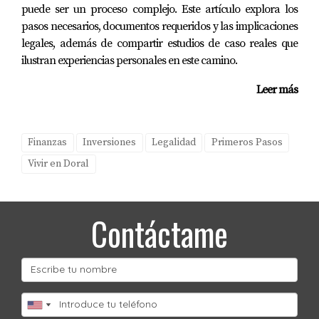
Lien o gravamen
puede ser un proceso complejo. Este artículo explora los
Un lien puede surgir por impuestos, trabajos realizados
pasos necesarios, documentos requeridos y las implicaciones
legales, además de compartir estudios de caso reales que
en la propiedad, juicios, multas u otras obligaciones.
ilustran experiencias personales en este camino.
Problemas por herencia
Leer más
Si el dueño falleció, puede ser necesario revisar
documentos sucesorales antes de vender la propiedad.
Finanzas
Inversiones
Legalidad
Primeros Pasos
Nombre incorrecto o inconsistente
Vivir en Doral
Un error en un nombre, una firma o una transferencia
anterior puede requerir documentos adicionales para
Contáctame
aclarar la cadena de propiedad.
Restricciones o easements
Algunas propiedades tienen easements o restricciones
registradas que permiten cierto uso limitado por
compañías de servicios, asociaciones u otras entidades.