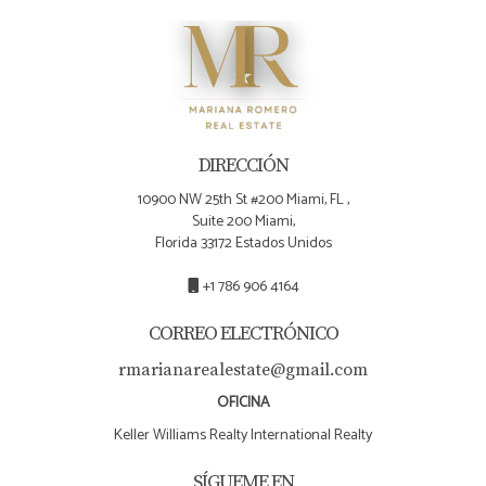
Hay dos tipos comunes:
Lender’s title insurance
Protege al prestamista que te está dando el préstamo
hipotecario.
DIRECCIÓN
10900 NW 25th St #200 Miami, FL ,
Si compras con financiamiento, el lender generalmente
Suite 200 Miami,
exigirá esta póliza.
Florida 33172 Estados Unidos
Owner’s title insurance
+1 786 906 4164
Protege al comprador como propietario.
CORREO ELECTRÓNICO
Aunque puede no ser obligatoria en todos los casos, es
rmarianarealestate@gmail.com
importante entender su valor porque protege tu interés
OFICINA
en la propiedad.
Keller Williams Realty International Realty
SÍGUEME EN
La compañía de título puede explicarte las coberturas,