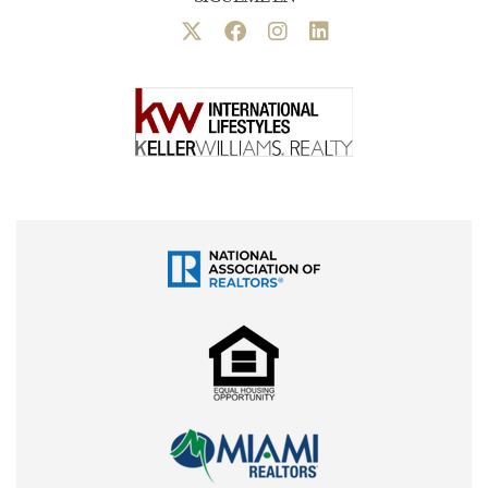
excepciones y costos aplicables a tu transacción.
¿Cómo se transfiere una propiedad
en Florida?
En una compra tradicional, el proceso suele verse así:
1. Se firma el contrato de compra
El comprador y vendedor acuerdan precio, condiciones,
fechas y contingencias.
2. Se abre el proceso de title y cierre
Una compañía de título o abogado comienza a revisar
documentos, preparar información y coordinar
requisitos del comprador, vendedor y prestamista.
3. Se realiza la búsqueda de título