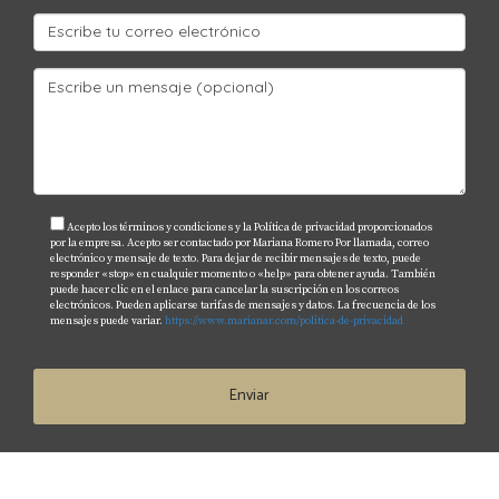
No todos estos asuntos significan que debes abandonar
la compra. Pero sí deben entenderse y resolverse
correctamente antes de cerrar.
¿Qué es title insurance y por qué
importa?
Acepto los términos y condiciones y la Política de privacidad proporcionados
El
title insurance
es un seguro que protege contra ciertas
por la empresa. Acepto ser contactado por Mariana Romero Por llamada, correo
electrónico y mensaje de texto. Para dejar de recibir mensajes de texto, puede
pérdidas o daños relacionados con defectos en el title
responder «stop» en cualquier momento o «help» para obtener ayuda. También
puede hacer clic en el enlace para cancelar la suscripción en los correos
que pudieran existir.
electrónicos. Pueden aplicarse tarifas de mensajes y datos. La frecuencia de los
mensajes puede variar.
https://www.marianar.com/politica-de-privacidad
Según el Florida Department of Financial Services, este
seguro puede proteger al comprador frente a situaciones
Enviar
como hipotecas previas, liens, juicios, impuestos
pendientes, easements, restricciones o posibles reclamos
relacionados con la propiedad.