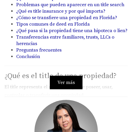
Problemas que pueden aparecer en un title search
¿Qué es title insurance y por qué importa?
¿Cómo se transfiere una propiedad en Florida?
Tipos comunes de deed en Florida
¿Qué pasa si la propiedad tiene una hipoteca o lien?
Transferencias entre familiares, trusts, LLCs o
herencias
Preguntas frecuentes
Conclusión
¿Qué es el title de una propiedad?
Ver más
El
title
representa el derecho legal de poseer, usar,
controlar o transferir una propiedad.
No suele ser un “papel” único que te llega por correo.
Más bien, es la situación legal que demuestra que tienes
derecho sobre la vivienda.