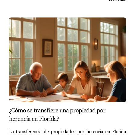
resolverse antes del cierre.
Problemas que pueden aparecer en
un title search
No todas las propiedades presentan problemas, pero
cuando aparecen, deben atenderse antes o durante el
cierre.
Algunos ejemplos comunes son:
Hipoteca anterior sin liberar
A veces una hipoteca ya fue pagada, pero la liberación
no aparece correctamente registrada. La compañía de
¿Cómo se transfiere una propiedad por
título puede pedir evidencia o gestionar una satisfacción
herencia en Florida?
de hipoteca.
La transferencia de propiedades por herencia en Florida