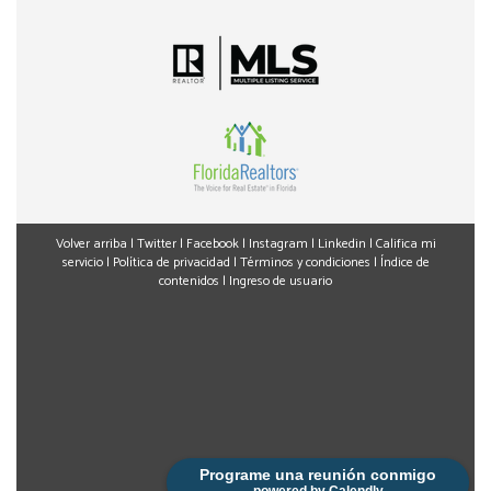
Se revisan los registros para identificar posibles
problemas relacionados con la propiedad.
4. Se resuelven asuntos pendientes
Si aparece una hipoteca sin liberar, un lien, un
documento faltante u otro problema, debe resolverse
antes del cierre o según las condiciones acordadas.
5. Se firma el deed y los documentos de cierre
Volver arriba
|
Twitter
|
Facebook
|
Instagram
|
Linkedin
|
Califica mi
servicio
|
Política de privacidad
|
Términos y condiciones
|
Índice de
El vendedor firma el deed que transferirá la propiedad
contenidos
|
Ingreso de usuario
al comprador.
6. Se registra el deed
Después del cierre, normalmente la compañía de título o
el abogado presenta el deed para que sea registrado en
los Official Records del condado correspondiente.
Programe una reunión conmigo