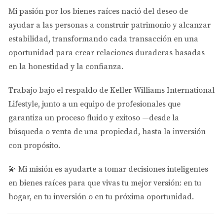
vivienda, dependiendo de las condiciones aplicables.
Mi pasión por los bienes raíces nació del deseo de
ayudar a las personas a
construir patrimonio y alcanzar
Deed
estabilidad
, transformando cada transacción en una
El deed es el documento legal que transfiere la
oportunidad para crear relaciones duraderas basadas
propiedad de una persona a otra.
en la honestidad y la confianza.
Por ejemplo, cuando compras una casa, el vendedor
Trabajo bajo el respaldo de
Keller Williams International
firma un deed para transferir la propiedad a tu nombre.
Lifestyle
, junto a un equipo de profesionales que
garantiza un proceso fluido y exitoso —desde la
Escritura registrada
búsqueda o venta de una propiedad, hasta la inversión
Después del cierre, el deed normalmente se presenta
con propósito.
para ser registrado en los Official Records del condado
donde está ubicada la propiedad.
💫
Mi misión es ayudarte a tomar decisiones inteligentes
en bienes raíces para que vivas tu mejor versión: en tu
En Miami-Dade, estos registros incluyen documentos
hogar, en tu inversión o en tu próxima oportunidad.
como deeds, mortgages, liens, satisfacciones de hipoteca
y otros documentos relacionados con propiedades.