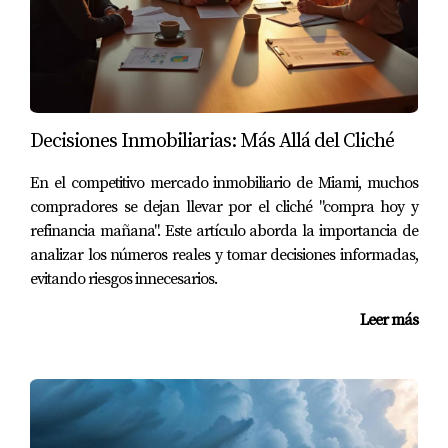
Liens o gravámenes.
Juicios registrados.
Impuestos pendientes.
Problemas de herencia.
Errores en nombres o documentos.
Restricciones o easements que puedan afectar el
Decisiones Inmobiliarias: Más Allá del Cliché
uso de la propiedad.
Un title problemático puede retrasar el cierre, generar
En el competitivo mercado inmobiliario de Miami, muchos
gastos adicionales o crear situaciones legales incómodas
compradores se dejan llevar por el cliché "compra hoy y
refinancia mañana". Este artículo aborda la importancia de
después de comprar.
analizar los números reales y tomar decisiones informadas,
evitando riesgos innecesarios.
Por eso una compra no debe basarse solamente en “me
gustó la casa”. También hay que verificar que legalmente
Leer más
esté lista para ser transferida.
¿Qué es una búsqueda de título?
La
búsqueda de título
, conocida como
title search
, es una