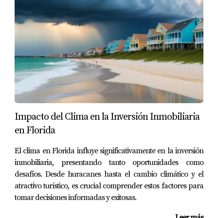
revisión de los registros públicos y documentos
relacionados con la propiedad.
Generalmente, la compañía de título o el abogado de
cierre revisa el historial para identificar posibles
problemas antes de transferir la propiedad.
La revisión puede incluir documentos como:
Deeds anteriores.
Impacto del Clima en la Inversión Inmobiliaria
Hipotecas.
en Florida
Satisfacciones o liberaciones de hipoteca.
Liens.
El clima en Florida influye significativamente en la inversión
Juicios.
inmobiliaria, presentando tanto oportunidades como
Restricciones registradas.
desafíos. Desde huracanes hasta el cambio climático y el
Easements.
Documentos relacionados con herencias o trusts.
atractivo turístico, es crucial comprender estos factores para
tomar decisiones informadas y exitosas.
La finalidad es verificar que el vendedor tenga derecho a
transferir la propiedad y detectar asuntos que deben
Leer más