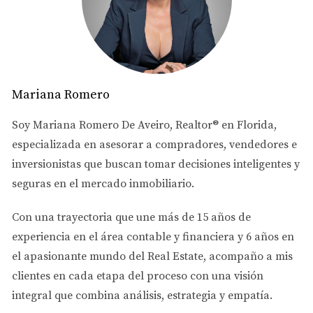
Cuando compras una propiedad, quieres asegurarte de
que el vendedor realmente tiene el derecho de venderla y
que no existan problemas ocultos que puedan afectar tu
propiedad en el futuro.
Mariana Romero
Por eso, antes del cierre se realiza una revisión del
Soy
Mariana Romero De Aveiro
, Realtor® en Florida,
historial de la propiedad.
especializada en asesorar a
compradores, vendedores e
Diferencia entre title, deed y
inversionistas
que buscan tomar decisiones inteligentes y
escritura registrada
seguras en el mercado inmobiliario.
Estos términos se usan mucho en real estate, pero tienen
Con una trayectoria que une más de
15 años de
funciones distintas.
experiencia en el área contable y financiera
y
6 años en
el apasionante mundo del Real Estate
, acompaño a mis
Title
clientes en cada etapa del proceso con una visión
El title es el derecho legal de propiedad. Es lo que te
integral que combina análisis, estrategia y empatía.
permite vender, usar, ocupar, alquilar o transferir la