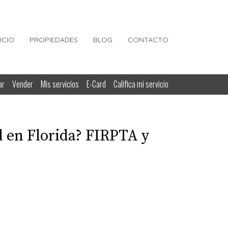
NICIO
PROPIEDADES
BLOG
CONTACTO
ar
Vender
Mis servicios
E-Card
Califica mi servicio
d en Florida? FIRPTA y