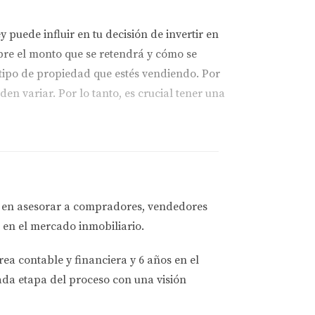
 puede influir en tu decisión de invertir en
obre el monto que se retendrá y cómo se
tipo de propiedad que estés vendiendo. Por
en variar. Por lo tanto, es crucial tener una
 el FIRPTA, el comprador deberá retener
a en asesorar a
compradores, vendedores
spués de considerar gastos como mejoras o
 en el mercado inmobiliario.
rea contable y financiera
y
6 años en el
ada etapa del proceso con una visión
ste caso, la retención será de $150,000. Dado