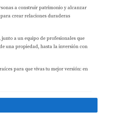
asegurarte de cumplir con todas las normativas
ersonas a
construir patrimonio y alcanzar
para crear relaciones duraderas
ferior a $300,000 y el comprador planea usarla
, junto a un equipo de profesionales que
 para una exención. Este tipo de situaciones
de una propiedad, hasta la inversión con
raíces para que vivas tu mejor versión: en
puedes navegar por este proceso sin
rida para tomar decisiones informadas. No
arte de cumplir con todas las regulaciones
l cuando sea necesario; esto te permitirá