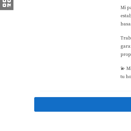
el valor significativo de la transacción, es 
Mi p
y minimizar tu carga fiscal.
esta
Caso 3: Exenciones bajo FIRPTA
basa
No todos los vendedores extranjeros están suj
Trab
como residencia principal durante al menos 5
gara
resalta la importancia de conocer tus opcion
prop
Conclusión
💫
Mi
El FIRPTA puede parecer complicado al princ
tu h
problemas. Es esencial estar informado sobre
dudes en consultar con expertos como Marian
necesarias mientras maximizas tus beneficios
enfocarte en lo que realmente importa: hacer 
Preguntas Frecuentes