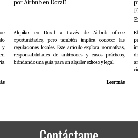
por Airbnb en Doral?
p
rida bajo el marco del FIRPTA, no dudes en contactar a Marian
F
E
que
Alquilar en Doral a través de Airbnb ofrece
E
ulo
oportunidades, pero también implica conocer las
p
n y
regulaciones locales. Este artículo explora normativas,
i
en
responsabilidades de anfitriones y casos prácticos,
d
ría
brindando una guía para un alquiler exitoso y legal.
a
ci
ás
Leer más
Contáctame