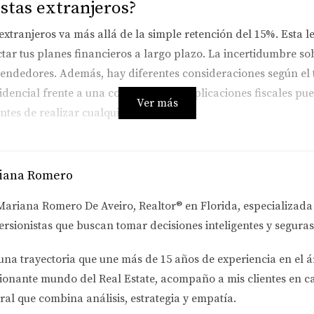
istas extranjeros?
extranjeros va más allá de la simple retención del 15%. Esta ley
tar tus planes financieros a largo plazo. La incertidumbre s
endedores. Además, hay diferentes consideraciones según el 
encial frente a una comercial, las implicaciones fiscales pued
Ver más
tes de realizar cualquier transacción.
iana Romero
dencial
 y has decidido vender tu casa en Florida por $500,000. Según
Mariana Romero De Aveiro
, Realtor® en Florida, especializad
 al IRS. Si tus ganancias netas son menores a esa cantidad de
ersionistas
que buscan tomar decisiones inteligentes y seguras
bolso al presentar tu declaración fiscal.
una trayectoria que une más de
15 años de experiencia en el á
ciales
ionante mundo del Real Estate
, acompaño a mis clientes en c
io comercial en Miami y decides venderlo por $1 millón. En e
ral que combina análisis, estrategia y empatía.