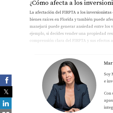
¿Cómo afecta a los inversion
La afectación del FIRPTA a los inversionistas 
bienes raíces en Florida y también puede afec
manejará puede generar ansiedad entre los v
ejemplo, si decides vender una propiedad resid
comprensión clara del FIRPTA y sus efectos an
Casos Prácticos
Mar
Caso 1: Venta de una propiedad resi
Imagina que eres un inversionista extranjero
Soy
$75,000 (15% del precio de venta) y enviarlo
e inv
comisiones de venta, podrás solicitar un reem
Con 
Caso 2: Venta de propiedades comer
apas
Ahora supongamos que eres dueño de un edific
integ