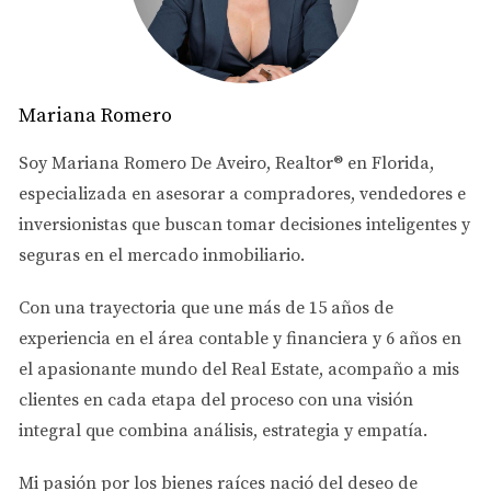
👉 Cuando rentas, ese dinero no regresa a ti.
Con el tiempo, esto crea una diferencia importante en el
patrimonio.
Mariana Romero
💡 Conclusión
Soy
Mariana Romero De Aveiro
, Realtor® en Florida,
No se trata solo de cuánto ganas hoy…
especializada en asesorar a
compradores, vendedores e
Se trata de cómo usas ese dinero para construir tu futuro.
inversionistas
que buscan tomar decisiones inteligentes y
seguras en el mercado inmobiliario.
Comprar una propiedad no es solo un gasto… es una
estrategia.
Con una trayectoria que une más de
15 años de
experiencia en el área contable y financiera
y
6 años en
Si estás rentando y quieres entender cuándo es el
el apasionante mundo del Real Estate
, acompaño a mis
momento correcto para comprar, puedo ayudarte a
clientes en cada etapa del proceso con una visión
crear un plan claro y realista.
integral que combina análisis, estrategia y empatía.
Mi pasión por los bienes raíces nació del deseo de