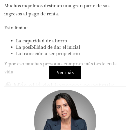
Muchos inquilinos destinan una gran parte de sus
ingresos al pago de renta.
Esto limita:
La capacidad de ahorro
La posibilidad de dar el inicial
La transición a ser propietario
Y por eso muchas personas compran más tarde en la
vida.
Ver más
🧠 Más allá del ingreso: construir
patrimonio
Aquí está la gran diferencia:
👉 Cuando eres propietario, parte de tu pago mensual se
convierte en inversión (equity).