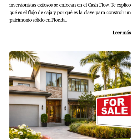
✔️ Consultar opciones de seguro desde el inicio
inversionistas exitosos se enfocan en el Cash Flow. Te explico
qué es el flujo de caja y por qué es la clave para construir un
✔️ Entender si aplica seguro contra inundación
patrimonio sólido en Florida.
🤝 Mi recomendación como Realtor
Leer más
Comprar una propiedad no es solo elegir la casa…
es asegurarte de que todo el proceso funcione sin
sorpresas.
👉 Parte de mi trabajo es ayudarte a anticipar estos
factores desde el inicio, para que tomes decisiones
informadas y seguras.
📲 ¿Tienes dudas sobre una
propiedad?
Si estás pensando en comprar o quieres evaluar una