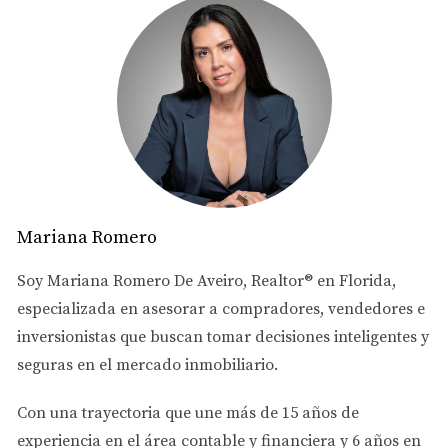
Puede ser más estricto con la condición de la
propiedad
🟥 Citizens (seguro del estado)
Es una alternativa cuando no hay opciones
privadas accesibles
Puede ser más flexible
Generalmente ofrece cobertura más limitada
💡 Importante:
En muchos casos, si existe una opción privada que no sea
Mariana Romero
mucho más costosa, deberás tomar esa opción antes que
Soy
Mariana Romero De Aveiro
, Realtor® en Florida,
Citizens.
especializada en asesorar a
compradores, vendedores e
inversionistas
que buscan tomar decisiones inteligentes y
🔍 Las inspecciones que pueden
seguras en el mercado inmobiliario.
cambiar tu seguro
Con una trayectoria que une más de
15 años de
Dependiendo de la propiedad, la aseguradora puede
experiencia en el área contable y financiera
y
6 años en
pedir: