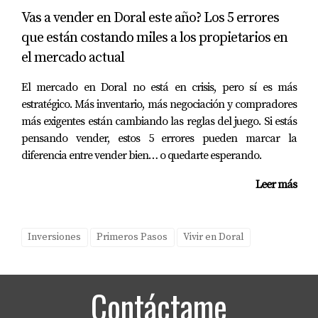
propiedad específica, puedo ayudarte a revisar estos
Vas a vender en Doral este año? Los 5 errores
factores antes de que tomes una decisión.
que están costando miles a los propietarios en
el mercado actual
📩 Contáctame y lo revisamos juntos.
El mercado en Doral no está en crisis, pero sí es más
estratégico. Más inventario, más negociación y compradores
más exigentes están cambiando las reglas del juego. Si estás
pensando vender, estos 5 errores pueden marcar la
diferencia entre vender bien… o quedarte esperando.
Leer más
Inversiones
Primeros Pasos
Vivir en Doral
Contáctame