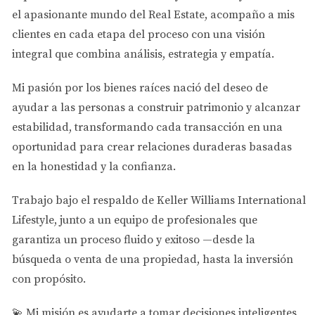
el apasionante mundo del Real Estate
, acompaño a mis
✔️ Four-Point Inspection
clientes en cada etapa del proceso con una visión
Evalúa el estado de:
integral que combina análisis, estrategia y empatía.
Techo
Mi pasión por los bienes raíces nació del deseo de
Electricidad
ayudar a las personas a
construir patrimonio y alcanzar
Plomería
estabilidad
, transformando cada transacción en una
Aire acondicionado
oportunidad para crear relaciones duraderas basadas
👉 Es común en propiedades de más de 20 años
en la honestidad y la confianza.
👉 Generalmente tiene vigencia de 1 año
Trabajo bajo el respaldo de
Keller Williams International
Lifestyle
, junto a un equipo de profesionales que
✔️ Wind Mitigation Inspection
garantiza un proceso fluido y exitoso —desde la
Evalúa la resistencia de la propiedad contra huracanes
búsqueda o venta de una propiedad, hasta la inversión
con propósito.
👉 Puede ayudarte a obtener descuentos en el seguro
👉 Puede tener vigencia de hasta 5 años
💫
Mi misión es ayudarte a tomar decisiones inteligentes