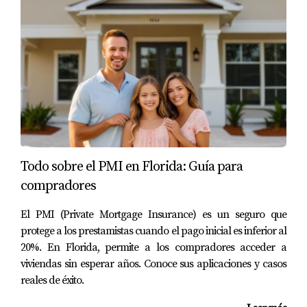
🔑 Esto significa que una casa puede verse perfecta…
pero si el techo no cumple con los criterios del seguro,
puede afectar toda la compra.
🌊 ¿Y el seguro contra inundaciones?
Este es otro punto clave en Florida.
👉 El seguro de propiedad estándar
no siempre incluye
Todo sobre el PMI en Florida: Guía para
inundaciones
compradores
👉 Si la propiedad está en zona de riesgo, el banco lo
exigirá
El PMI (Private Mortgage Insurance) es un seguro que
protege a los prestamistas cuando el pago inicial es inferior al
💡 Esto puede representar un costo adicional importante
20%. En Florida, permite a los compradores acceder a
viviendas sin esperar años. Conoce sus aplicaciones y casos
que debes considerar desde el inicio.
reales de éxito.