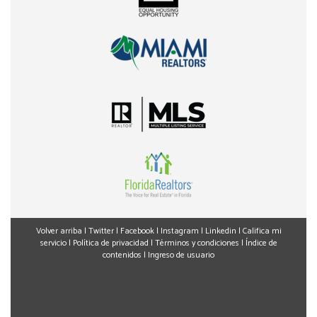
Volver arriba
|
Twitter
|
Facebook
|
Instagram
|
Linkedin
|
Califica mi
servicio
|
Política de privacidad
|
Términos y condiciones
|
Índice de
contenidos
|
Ingreso de usuario