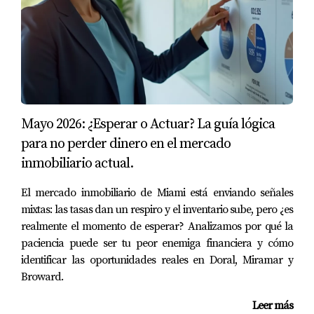
Posibilidad de negociar
Incentivos del vendedor
💡 Traducción directa:
Lo que para algunos es “bajada”… para un inversionista
Mayo 2026: ¿Esperar o Actuar? La guía lógica
es “entrada inteligente”.
para no perder dinero en el mercado
inmobiliario actual.
💰 ¿Por qué Florida sigue siendo una
de las mejores opciones para
El mercado inmobiliario de Miami está enviando señales
invertir?
mixtas: las tasas dan un respiro y el inventario sube, pero ¿es
realmente el momento de esperar? Analizamos por qué la
Porque combina tres factores que son difíciles de
paciencia puede ser tu peor enemiga financiera y cómo
encontrar juntos:
identificar las oportunidades reales en Doral, Miramar y
Broward.
✔ Crecimiento constante de población
Leer más
✔ Alta demanda de renta