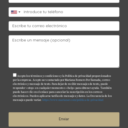
Acepto los términos y condiciones y la Política de privacidad proporcionados
por la empresa. Acepto ser contactado por Mariana Romero Por llamada, correo
electrónico y mensaje de texto. Para dejar de recibir mensajes de texto, puede
responder «stop» en cualquier momento o «help» para obtener ayuda. También
puede hacer clic en el enlace para cancelar la suscripción en los correos
electrónicos. Pueden aplicarse tarifas de mensajes y datos. La frecuencia de los
mensajes puede variar.
https://www.marianar.com/politica-de-privacidad
Enviar