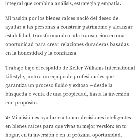
integral que combina análisis, estrategia y empatía.
Palm Beach
Mi pasión por los bienes raíces nació del deseo de
Siguen teniendo algo que muchos mercados quisieran:
ayudar a las personas a
construir patrimonio y alcanzar
👉
Demanda constante + crecimiento poblacional +
estabilidad
, transformando cada transacción en una
interés internacional
oportunidad para crear relaciones duraderas basadas
en la honestidad y la confianza.
🏠 No todos los tipos de propiedad
se comportan igual
Trabajo bajo el respaldo de
Keller Williams International
Lifestyle
, junto a un equipo de profesionales que
Aquí está la clave que muchos no están explicando (y que
garantiza un proceso fluido y exitoso —desde la
los inversionistas inteligentes sí están viendo):
búsqueda o venta de una propiedad, hasta la inversión
🔹 Townhouses y Single Family Homes
con propósito.
Se mantienen estables
💫
Mi misión es ayudarte a tomar decisiones inteligentes
en bienes raíces para que vivas tu mejor versión: en tu
Alta demanda
hogar, en tu inversión o en tu próxima oportunidad.