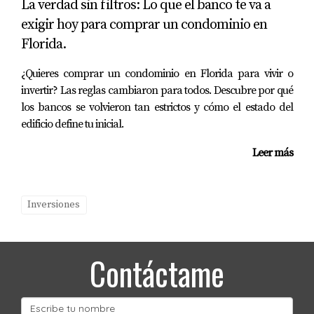
La verdad sin filtros: Lo que el banco te va a
opciones con datos reales y estrategias claras.
exigir hoy para comprar un condominio en
👉
https://www.marianar.com/ecard
Florida.
👉
https://wa.me/17869064164
¿Quieres comprar un condominio en Florida para vivir o
invertir? Las reglas cambiaron para todos. Descubre por qué
los bancos se volvieron tan estrictos y cómo el estado del
edificio define tu inicial.
Leer más
Inversiones
Contáctame