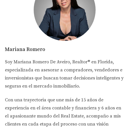
Mientras algunas zonas del país muestran
desaceleración, el sur de la Florida sigue demostrando
fortaleza.
📍 Ciudades como:
Mariana Romero
Miami
Soy
Mariana Romero De Aveiro
, Realtor® en Florida,
Fort Lauderdale
especializada en asesorar a
compradores, vendedores e
inversionistas
que buscan tomar decisiones inteligentes y
West Palm Beach
seguras en el mercado inmobiliario.
Y condados como:
Con una trayectoria que une más de
15 años de
Miami-Dade
experiencia en el área contable y financiera
y
6 años en
el apasionante mundo del Real Estate
, acompaño a mis
Broward
clientes en cada etapa del proceso con una visión