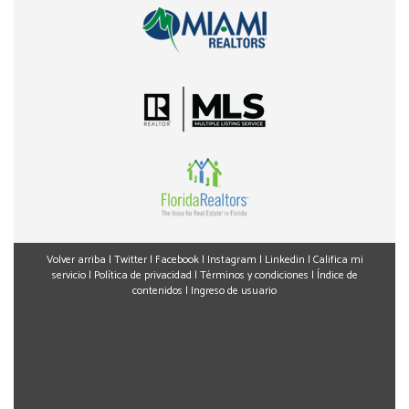
Volver arriba
|
Twitter
|
Facebook
|
Instagram
|
Linkedin
|
Califica mi
servicio
|
Política de privacidad
|
Términos y condiciones
|
Índice de
contenidos
|
Ingreso de usuario