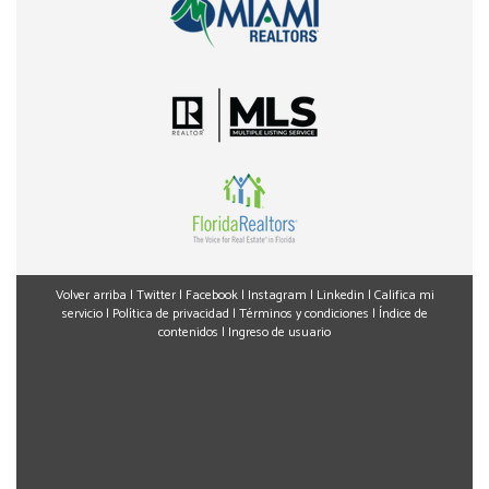
Volver arriba
|
Twitter
|
Facebook
|
Instagram
|
Linkedin
|
Califica mi
servicio
|
Política de privacidad
|
Términos y condiciones
|
Índice de
contenidos
|
Ingreso de usuario