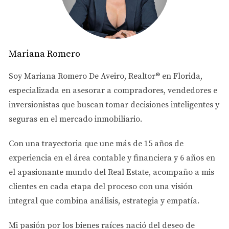
seguro (Mercado Intermedio)
Por otro lado, si buscas una casa (
Single Family Home
) o
un
Townhouse
, las reglas del juego cambian por
completo. Aquí estamos en un
Mariana Romero
mercado intermedio o
balanceado
. No hay una sobreoferta de casas porque la
Soy
Mariana Romero De Aveiro
, Realtor® en Florida,
tierra en Miami-Dade es limitada; no se puede construir
especializada en asesorar a
compradores, vendedores e
más hacia el océano ni hacia los Everglades.
inversionistas
que buscan tomar decisiones inteligentes y
seguras en el mercado inmobiliario.
La razón:
Las familias locales e internacionales
siguen prefiriendo la privacidad, el espacio y no
Con una trayectoria que une más de
15 años de
depender de las decisiones de una junta de
experiencia en el área contable y financiera
y
6 años en
condominio masiva.
el apasionante mundo del Real Estate
, acompaño a mis
clientes en cada etapa del proceso con una visión
La jugada inteligente:
Este tipo de propiedad es el
integral que combina análisis, estrategia y empatía.
rey indiscutible de la
valorización a largo plazo
(plusvalía)
. Aunque el flujo de caja mensual de la
Mi pasión por los bienes raíces nació del deseo de