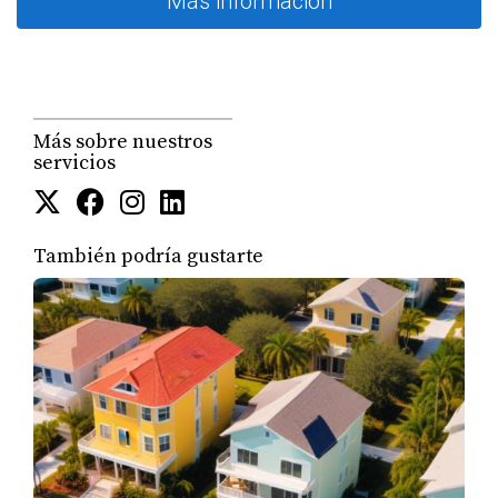
Más información
tradicional de flujo de caja debido a su excelente
ubicación respecto a autopistas y centros de empleo
locales. Las casas familiares aquí vuelan en el
mercado de renta.
Más sobre nuestros
servicios
Miramar y Pembroke Pines (El escape hacia el
norte):
Si buscas propiedades un poco más nuevas,
con terrenos más amplios y precios de entrada
También podría gustarte
ligeramente más competitivos que en el centro de
Miami, cruzar la línea hacia el sur de Broward en
estas zonas es una estrategia brillante de
crecimiento patrimonial.
Mi conclusión como tu asesora:
No existe una "mala inversión" en Miami, lo que existen
son malas estrategias. Si buscas negociar precios y tienes