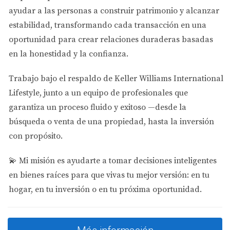
renta sea más ajustado debido a los seguros, el
ayudar a las personas a
construir patrimonio y alcanzar
valor del terreno se defiende con garras y dientes
estabilidad
, transformando cada transacción en una
contra la inflación, protegiendo tu patrimonio de
oportunidad para crear relaciones duraderas basadas
forma impecable.
en la honestidad y la confianza.
¿Cuáles son las zonas con mayor potencial hoy?
Trabajo bajo el respaldo de
Keller Williams International
Doral (El motor corporativo y familiar):
Sigue
Lifestyle
, junto a un equipo de profesionales que
siendo una de las joyas de la corona. Su
garantiza un proceso fluido y exitoso —desde la
combinación de escuelas de primer nivel, seguridad
búsqueda o venta de una propiedad, hasta la inversión
y su rol como sede de cientos de multinacionales
con propósito.
garantiza que los
Townhouses
y casas familiares
tengan una demanda de alquiler altísima y estable
💫
Mi misión es ayudarte a tomar decisiones inteligentes
todo el año. Aquí tu inversión no depende del
en bienes raíces para que vivas tu mejor versión: en tu
turismo, depende de la economía real.
hogar, en tu inversión o en tu próxima oportunidad.
Kendall y Fontainebleau (Zonas residenciales de
alta densidad):
Son sectores ideales para el alquiler