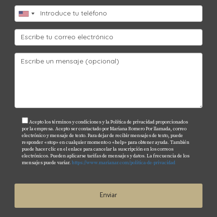
Acepto los términos y condiciones y la Política de privacidad proporcionados
por la empresa. Acepto ser contactado por Mariana Romero Por llamada, correo
electrónico y mensaje de texto. Para dejar de recibir mensajes de texto, puede
responder «stop» en cualquier momento o «help» para obtener ayuda. También
puede hacer clic en el enlace para cancelar la suscripción en los correos
electrónicos. Pueden aplicarse tarifas de mensajes y datos. La frecuencia de los
mensajes puede variar.
https://www.marianar.com/politica-de-privacidad
Enviar