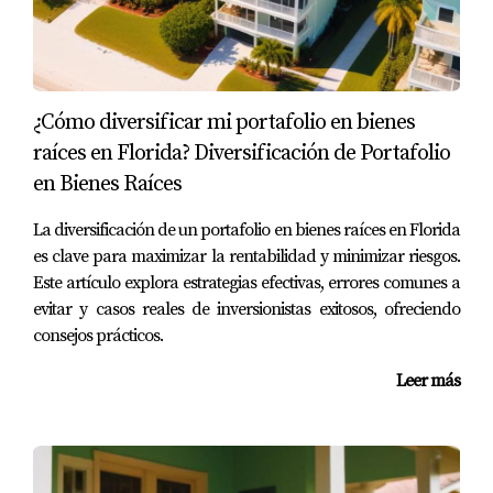
un horizonte de tiempo para esperar un plano, la
preconstrucción de condominios tiene grandes
oportunidades. Si buscas estabilidad absoluta,
protección de capital y un activo que absorba la inflación
¿Cómo diversificar mi portafolio en bienes
de forma natural, los
Townhouses
y las casas familiares
raíces en Florida? Diversificación de Portafolio
son tu mejor puerto seguro.
en Bienes Raíces
¿Quieres que analicemos la data específica de la zona
La diversificación de un portafolio en bienes raíces en Florida
que te llama la atención para ver qué tipo de estructura
es clave para maximizar la rentabilidad y minimizar riesgos.
se adapta mejor a tu presupuesto y tus metas
Este artículo explora estrategias efectivas, errores comunes a
contables?
Escríbeme hoy mismo. Pongamos los
evitar y casos reales de inversionistas exitosos, ofreciendo
números sobre la mesa y elijamos con lógica financiera.
consejos prácticos.
Leer más