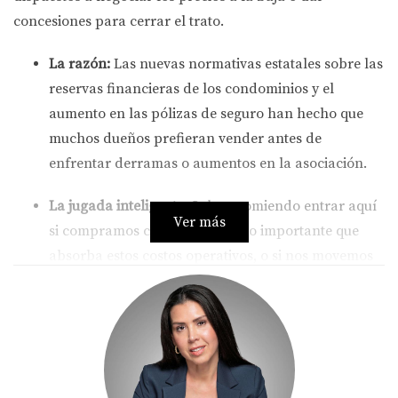
concesiones para cerrar el trato.
La razón:
Las nuevas normativas estatales sobre las
reservas financieras de los condominios y el
aumento en las pólizas de seguro han hecho que
muchos dueños prefieran vender antes de
enfrentar derramas o aumentos en la asociación.
La jugada inteligente:
Solo recomiendo entrar aquí
Ver más
si compramos con un descuento importante que
absorba estos costos operativos, o si nos movemos
directamente a proyectos de
preconstrucción
,
donde los desarrolladores ya absorbieron las
nuevas regulaciones desde el plano y congelas un
precio de entrada.
2. Townhouses y Casas Unifamiliares: El refugio