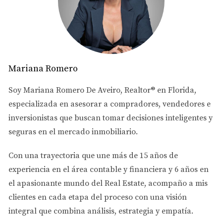
el propietario como para el inquilino, lo que puede ser
muy atractivo.
Ventajas del Alquiler a Largo Plazo
Ingresos predecibles:
Al firmar un contrato de
arrendamiento anual, puedes contar con un flujo
Mariana Romero
constante de ingresos mensuales.
Menor rotación de inquilinos:
Esto significa menos
Soy
Mariana Romero De Aveiro
, Realtor® en Florida,
tiempo y dinero gastado en encontrar nuevos
especializada en asesorar a
compradores, vendedores e
inquilinos y en mantenimiento.
Menos desgaste:
Un inquilino a largo plazo tiende a
inversionistas
que buscan tomar decisiones inteligentes y
cuidar mejor la propiedad.
seguras en el mercado inmobiliario.
Desventajas del Alquiler a Largo Plazo
Con una trayectoria que une más de
15 años de
Menor flexibilidad:
Una vez firmado el contrato,
experiencia en el área contable y financiera
y
6 años en
puede ser difícil recuperar la propiedad antes de
el apasionante mundo del Real Estate
, acompaño a mis
que finalice el término.
clientes en cada etapa del proceso con una visión
Ajustes limitados en el alquiler:
Los aumentos de
renta suelen estar regulados y pueden no reflejar el
integral que combina análisis, estrategia y empatía.
aumento del mercado.