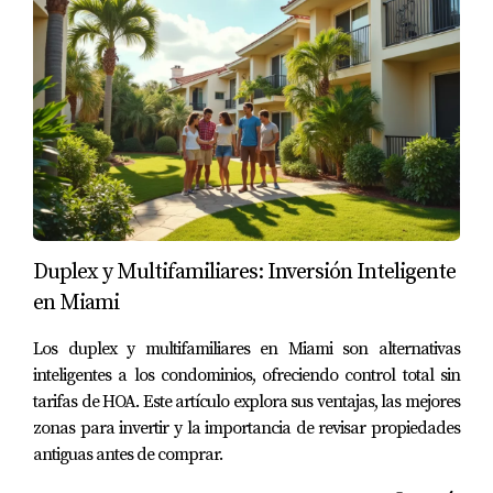
rápidamente a las consultas de los huéspedes. A pesar
del trabajo adicional, María está satisfecha con sus
ganancias y disfruta interactuando con visitantes de todo
el mundo.
Caso 3: Propietario en Tampa - Combinación
de Estrategias
Carlos optó por una estrategia híbrida: alquila su
propiedad durante todo el año pero también la lista en
Duplex y Multifamiliares: Inversión Inteligente
Airbnb durante eventos especiales como conciertos o
en Miami
festivales. Esta combinación le permite maximizar sus
Los duplex y multifamiliares en Miami son alternativas
ingresos sin comprometerse completamente con una sola
inteligentes a los condominios, ofreciendo control total sin
opción. Ha encontrado un equilibrio que le proporciona
tarifas de HOA. Este artículo explora sus ventajas, las mejores
estabilidad financiera mientras aprovecha las
zonas para invertir y la importancia de revisar propiedades
oportunidades del mercado turístico.
antiguas antes de comprar.