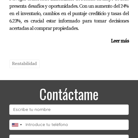
presenta desafíos y oportunidades. Con un aumento del 24%
Preguntas Frecuentes
en el inventario, cambios en el puntaje crediticio y tasas del
6.23%, es crucial estar informado para tomar decisiones
¿Cuál es más rentable: alquilar a largo plazo o
acertadas al comprar propiedades.
por Airbnb?
Leer más
La rentabilidad depende de varios factores como
ubicación, demanda del mercado y condiciones
específicas del inmueble. En general, los alquileres
Rentabilidad
cortos pueden generar mayores ingresos durante
temporadas altas.
Contáctame
¿Qué tipo de propiedades son mejores para
Airbnb?
Las propiedades cercanas a atracciones turísticas suelen
tener mejor rendimiento en Airbnb debido al alto
volumen de visitantes.