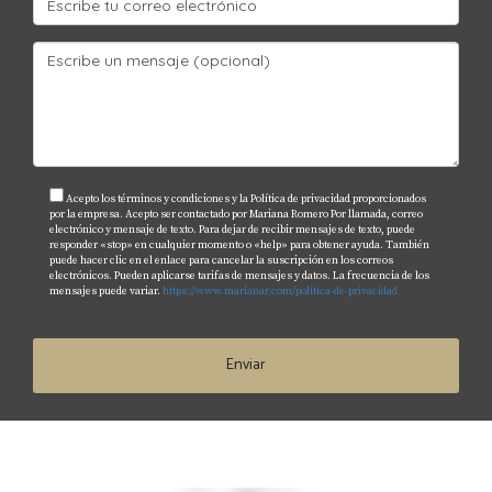
¿Existen regulaciones para los alquileres
cortos en Florida?
Sí, muchas ciudades tienen regulaciones específicas
sobre los alquileres cortos. Es importante investigar las
leyes locales antes de listar tu propiedad.
¿Cuánto tiempo se necesita dedicar al manejo
de un alquiler corto?
Acepto los términos y condiciones y la Política de privacidad proporcionados
por la empresa. Acepto ser contactado por Mariana Romero Por llamada, correo
electrónico y mensaje de texto. Para dejar de recibir mensajes de texto, puede
El tiempo varía según la frecuencia con la que se alquile
responder «stop» en cualquier momento o «help» para obtener ayuda. También
puede hacer clic en el enlace para cancelar la suscripción en los correos
la propiedad. Puede requerir desde unas pocas horas
electrónicos. Pueden aplicarse tarifas de mensajes y datos. La frecuencia de los
mensajes puede variar.
https://www.marianar.com/politica-de-privacidad
semanales hasta dedicación casi completa durante
temporadas altas.
Enviar
¿Es posible combinar ambas estrategias?
Sí, muchos propietarios optan por una estrategia híbrida
donde utilizan ambas opciones según la demanda
estacional y eventos especiales. Si deseas explorar más