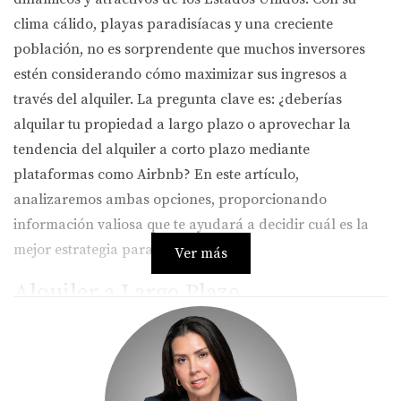
clima cálido, playas paradisíacas y una creciente
población, no es sorprendente que muchos inversores
estén considerando cómo maximizar sus ingresos a
través del alquiler. La pregunta clave es: ¿deberías
alquilar tu propiedad a largo plazo o aprovechar la
tendencia del alquiler a corto plazo mediante
plataformas como Airbnb? En este artículo,
analizaremos ambas opciones, proporcionando
información valiosa que te ayudará a decidir cuál es la
mejor estrategia para ti.
Ver más
Alquiler a Largo Plazo
El alquiler a largo plazo se refiere a arrendar una
propiedad por un período extendido, generalmente de
un año o más. Esta opción ofrece estabilidad tanto para