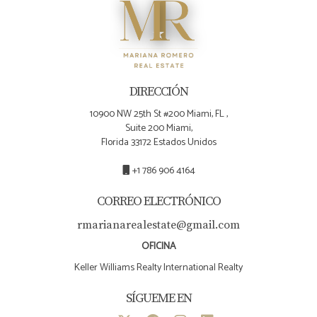
sobre cómo maximizar tus inversiones inmobiliarias o si
tienes preguntas adicionales sobre el mercado
inmobiliario en Florida, ¡no dudes en contactar con
Mariana Romero! Ella está lista para ayudarte a dar el
DIRECCIÓN
siguiente paso hacia tu éxito financiero.
10900 NW 25th St #200 Miami, FL ,
Suite 200 Miami,
Florida 33172 Estados Unidos
+1 786 906 4164
CORREO ELECTRÓNICO
rmarianarealestate@gmail.com
OFICINA
Keller Williams Realty International Realty
SÍGUEME EN