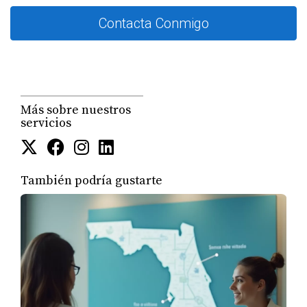
Contacta Conmigo
Desventajas del Alquiler a Corto Plazo
Mayor rotación:
Tendrás que invertir tiempo y
recursos en limpiar y preparar la propiedad para
nuevos huéspedes.
Regulaciones locales:
Algunas ciudades tienen
restricciones sobre los alquileres a corto plazo que
Más sobre nuestros
servicios
pueden complicar esta opción.
Incertidumbre en los ingresos:
La demanda puede
fluctuar según la temporada, afectando tus
ingresos.
También podría gustarte
Estudios de Caso
Para ilustrar mejor estas opciones, veamos tres estudios
de caso que destacan experiencias reales de propietarios
en Florida.
Caso 1: Propietario en Miami - Alquiler a