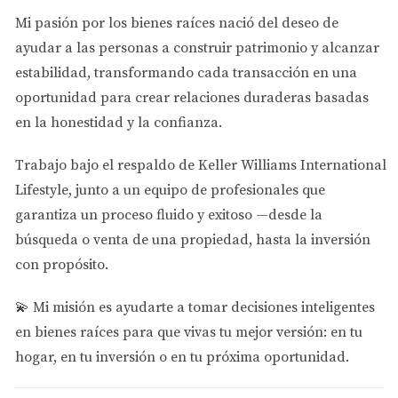
Mi pasión por los bienes raíces nació del deseo de
Alquiler a Corto Plazo (Airbnb)
ayudar a las personas a
construir patrimonio y alcanzar
Por otro lado, el alquiler a corto plazo ha ganado
estabilidad
, transformando cada transacción en una
popularidad gracias al auge de plataformas como
oportunidad para crear relaciones duraderas basadas
Airbnb. Esta opción permite alquilar tu propiedad por
en la honestidad y la confianza.
días o semanas, lo que puede resultar en mayores
Trabajo bajo el respaldo de
Keller Williams International
ingresos potenciales.
Lifestyle
, junto a un equipo de profesionales que
Ventajas del Alquiler a Corto Plazo
garantiza un proceso fluido y exitoso —desde la
Altos ingresos potenciales:
Puedes cobrar tarifas
búsqueda o venta de una propiedad, hasta la inversión
más altas por noche en comparación con el
con propósito.
alquiler mensual.
Flexibilidad:
Puedes utilizar la propiedad cuando
💫
Mi misión es ayudarte a tomar decisiones inteligentes
no esté alquilada y ajustar las tarifas según la
en bienes raíces para que vivas tu mejor versión: en tu
demanda.
Oportunidad de conocer gente nueva:
Cada
hogar, en tu inversión o en tu próxima oportunidad.
huésped trae una experiencia única y puede
ofrecerte una perspectiva diferente sobre tu ciudad.