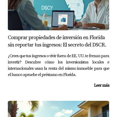
Largo Plazo
Juan compró un apartamento en Miami hace cinco años
y decidió alquilarlo a largo plazo. A través de un
contrato anual, ha disfrutado de un flujo constante de
ingresos que le ha permitido cubrir su hipoteca y ahorrar
Comprar propiedades de inversión en Florida
para futuras inversiones. Aunque no ha tenido la
sin reportar tus ingresos: El secreto del DSCR.
oportunidad de aumentar su renta significativamente
debido a las regulaciones locales, valora la estabilidad
¿Crees que tus ingresos o vivir fuera de EE. UU. te frenan para
que le brinda este tipo de alquiler.
invertir? Descubre cómo los inversionistas locales e
internacionales usan la renta del mismo inmueble para que
Caso 2: Propietario en Orlando - Alquiler
el banco apruebe el préstamo en Florida.
Corto Plazo (Airbnb)
Leer más
María adquirió una casa cerca de Disney World y decidió
listarla en Airbnb. Durante las temporadas altas, logra
generar ingresos mucho mayores que con un alquiler
tradicional. Sin embargo, también enfrenta desafíos
como la limpieza frecuente y la necesidad de responder