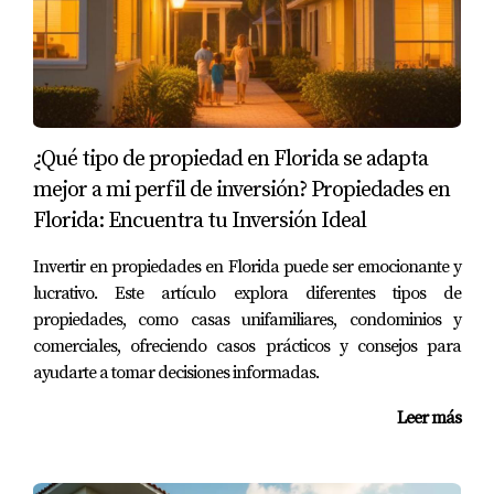
actualizadas sobre ventas y precios.
Casos prácticos
Ahora veamos algunos casos prácticos que ilustran cómo
aplicar estos métodos para evaluar el precio justo de una
¿Qué tipo de propiedad en Florida se adapta
propiedad.
mejor a mi perfil de inversión? Propiedades en
Florida: Encuentra tu Inversión Ideal
Caso 1: Familia buscando su primera casa
Imagina que una familia está buscando su primera casa
Invertir en propiedades en Florida puede ser emocionante y
en Orlando. Después de realizar un análisis comparativo
lucrativo. Este artículo explora diferentes tipos de
propiedades, como casas unifamiliares, condominios y
del mercado, descubren que propiedades similares se
comerciales, ofreciendo casos prácticos y consejos para
han vendido entre $300,000 y $320,000. Sin embargo,
ayudarte a tomar decisiones informadas.
encuentran una casa listada por $350,000. Al presentar
sus hallazgos al vendedor y negociar basándose en
Leer más
datos reales del mercado, logran cerrar el trato por
$310,000.