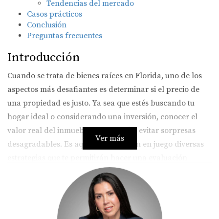
Tendencias del mercado
Casos prácticos
Conclusión
Preguntas frecuentes
Introducción
Cuando se trata de bienes raíces en Florida, uno de los
aspectos más desafiantes es determinar si el precio de
una propiedad es justo. Ya sea que estés buscando tu
hogar ideal o considerando una inversión, conocer el
valor real del inmueble te ayudará a evitar sorpresas
Ver más
desagradables. Es aquí donde entran en juego diversas
estrategias que te permitirán hacer una evaluación
precisa. En este artículo, desglosaremos las principales
técnicas para determinar el valor justo de una propiedad
y te proporcionaremos ejemplos prácticos que te
ayudarán a aplicar estos métodos en tu búsqueda.