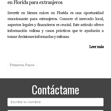
en Florida para extranjeros
paso hacia tu nueva propiedad o inversión inmobiliaria,
no dudes en contactar a Mariana Romero; ella estará
Invertir en bienes raíces en Florida es una oportunidad
emocionante para extranjeros. Conocer el mercado local,
encantada de guiarte a través de este emocionante
aspectos legales y financieros es crucial. Este artículo ofrece
proceso.
información valiosa y casos prácticos que te ayudarán a
Preguntas frecuentes
tomar decisiones informadas y exitosas.
Leer más
¿Qué es un análisis comparativo del mercado
(CMA)?
El CMA es un método utilizado para evaluar el valor de
Primeros Pasos
una propiedad comparándola con otras similares que se
han vendido recientemente.
Contáctame
¿Por qué debería contratar a un tasador
profesional?
Un tasador profesional proporciona una evaluación
objetiva y detallada del valor real de la propiedad