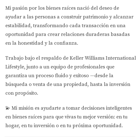
cruciales.
Mi pasión por los bienes raíces nació del deseo de
Al final del proceso, podrás obtener un rango estimado
ayudar a las personas a
construir patrimonio y alcanzar
del precio justo basado en las propiedades comparables.
estabilidad
, transformando cada transacción en una
Esto no solo te dará una idea clara del valor, sino que
oportunidad para crear relaciones duraderas basadas
también te permitirá negociar mejor.
en la honestidad y la confianza.
Evaluaciones profesionales
Trabajo bajo el respaldo de
Keller Williams International
Si buscas una evaluación más precisa y detallada,
Lifestyle
, junto a un equipo de profesionales que
contratar a un tasador profesional puede ser la mejor
garantiza un proceso fluido y exitoso —desde la
opción. Un tasador evaluará la propiedad teniendo en
búsqueda o venta de una propiedad, hasta la inversión
cuenta factores como su estado físico, mejoras realizadas
con propósito.
y condiciones del mercado local. Este enfoque
proporciona un informe detallado que puede ser
💫
Mi misión es ayudarte a tomar decisiones inteligentes
invaluable durante la negociación. Recuerda que aunque
en bienes raíces para que vivas tu mejor versión: en tu
las evaluaciones profesionales tienen un costo asociado,
hogar, en tu inversión o en tu próxima oportunidad.
pueden ahorrarte dinero a largo plazo al evitar