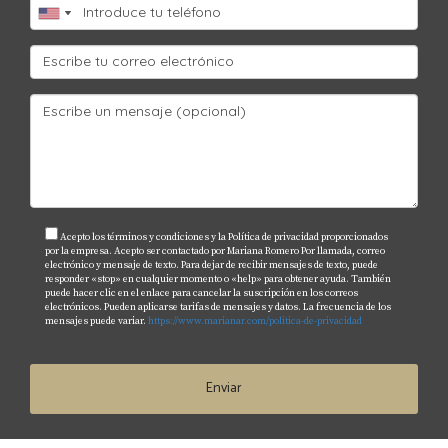
basada en múltiples factores.
¿Cómo afectan las tendencias del mercado al
precio de una propiedad?
Las tendencias pueden influir significativamente en los
precios; por ejemplo, un aumento en la oferta puede
llevar a precios más bajos.
¿Qué debo hacer si creo que el precio está
Acepto los términos y condiciones y la Política de privacidad proporcionados
sobrevalorado?
por la empresa. Acepto ser contactado por Mariana Romero Por llamada, correo
electrónico y mensaje de texto. Para dejar de recibir mensajes de texto, puede
Investiga utilizando métodos como CMA o consulta con
responder «stop» en cualquier momento o «help» para obtener ayuda. También
puede hacer clic en el enlace para cancelar la suscripción en los correos
un agente inmobiliario para obtener asesoramiento
electrónicos. Pueden aplicarse tarifas de mensajes y datos. La frecuencia de los
mensajes puede variar.
https://www.marianar.com/politica-de-privacidad
sobre cómo proceder.
¿Es recomendable negociar el precio?
Enviar
Sí, siempre es recomendable negociar basándote en
datos concretos; esto puede ayudarte a conseguir