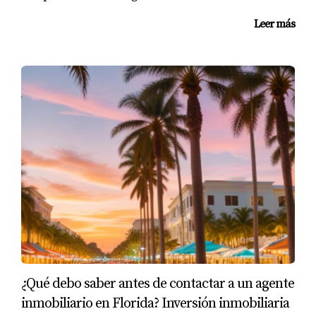
también notan que hay varios nuevos desarrollos
Leer más
planeados para la zona. Con esta información, deciden
esperar antes de comprar y evitan pagar un precio
inflado.
Conclusión
Determinar si el precio de una propiedad en Florida es
justo no tiene por qué ser complicado si utilizas las
herramientas adecuadas y mantienes una mente abierta.
Al realizar comparaciones de mercado, considerar
evaluaciones profesionales y estar atento a las
tendencias actuales del mercado inmobiliario, estarás
mejor preparado para tomar decisiones informadas.
Recuerda siempre negociar basándote en datos
¿Qué debo saber antes de contactar a un agente
concretos y no dudar en buscar ayuda profesional
inmobiliario en Florida? Inversión inmobiliaria
cuando sea necesario. Si estás listo para dar el siguiente