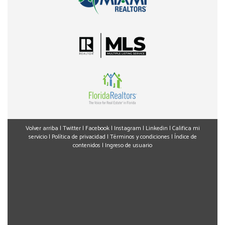
Volver arriba
|
Twitter
|
Facebook
|
Instagram
|
Linkedin
|
Califica mi
servicio
|
Política de privacidad
|
Términos y condiciones
|
Índice de
contenidos
|
Ingreso de usuario