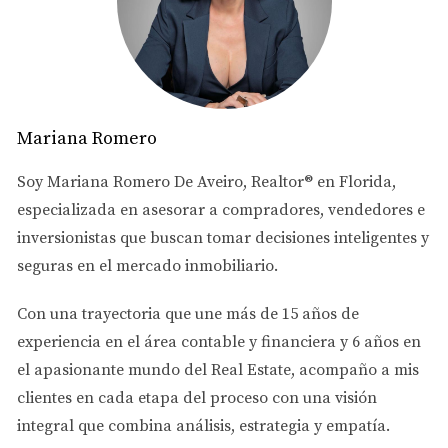
Métodos para evaluar precios
Comparación de mercado
Una de las formas más efectivas de evaluar el precio de
Mariana Romero
una propiedad es a través del análisis comparativo del
mercado (CMA). Este método implica comparar la
Soy
Mariana Romero De Aveiro
, Realtor® en Florida,
propiedad en cuestión con otras similares que se hayan
especializada en asesorar a
compradores, vendedores e
vendido recientemente en la misma área. Al realizar un
inversionistas
que buscan tomar decisiones inteligentes y
CMA, considera factores como:
seguras en el mercado inmobiliario.
Ubicación: La cercanía a escuelas, transporte
Con una trayectoria que une más de
15 años de
público y servicios puede influir significativamente
experiencia en el área contable y financiera
y
6 años en
en el valor.
Tamaño: Compara propiedades con un tamaño
el apasionante mundo del Real Estate
, acompaño a mis
similar en metros cuadrados.
clientes en cada etapa del proceso con una visión
Características: Elementos como el número de
integral que combina análisis, estrategia y empatía.
habitaciones, baños y comodidades adicionales son