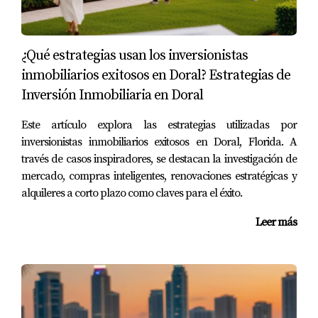
descubrieron que podían destinar hasta un 30% de sus
ingresos mensuales al pago de la hipoteca. Con la ayuda
de su agente inmobiliario, encontraron una casa dentro
¿Qué estrategias usan los inversionistas
de su presupuesto y consideraron todos los gastos
inmobiliarios exitosos en Doral? Estrategias de
adicionales antes de hacer una oferta. Al final, lograron
Inversión Inmobiliaria en Doral
comprar su hogar soñado sin comprometer su
Este artículo explora las estrategias utilizadas por
estabilidad financiera.
inversionistas inmobiliarios exitosos en Doral, Florida. A
través de casos inspiradores, se destacan la investigación de
Caso 2: El Sr. Gómez
mercado, compras inteligentes, renovaciones estratégicas y
El Sr. Gómez era soltero y buscaba invertir en bienes
alquileres a corto plazo como claves para el éxito.
raíces. Hizo un análisis exhaustivo del mercado
Leer más
inmobiliario en Doral y se dio cuenta de que había
oportunidades para comprar propiedades a precios
razonables en áreas emergentes. A pesar de ser su
primera compra, se tomó el tiempo para entender todos
los costos involucrados, desde los impuestos hasta los