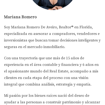
préstamo. Si tu puntaje necesita mejorar, dedica tiempo a
pagar deudas y mantener tus cuentas al día antes de
solicitar un préstamo hipotecario.
Mariana Romero
Gastos Adicionales a Considerar
Soy
Mariana Romero De Aveiro
, Realtor® en Florida,
especializada en asesorar a
compradores, vendedores e
Cuando piensas en comprar una casa, es fácil
inversionistas
que buscan tomar decisiones inteligentes y
concentrarse solo en el precio de la propiedad. Sin
seguras en el mercado inmobiliario.
embargo, hay muchos otros gastos que debes considerar
al crear tu presupuesto. Estos pueden incluir:
Con una trayectoria que une más de
15 años de
experiencia en el área contable y financiera
y
6 años en
Costos de cierre: Estos son los gastos asociados con
la finalización de la compra, como honorarios
el apasionante mundo del Real Estate
, acompaño a mis
legales, impuestos y seguros.
clientes en cada etapa del proceso con una visión
Mantenimiento: Una vez que compres tu casa,
integral que combina análisis, estrategia y empatía.
tendrás que considerar los costos de
mantenimiento regular y reparaciones inesperadas.
Mi pasión por los bienes raíces nació del deseo de
Impuestos sobre la propiedad: Investiga cuánto
deberás pagar anualmente por impuestos sobre la
ayudar a las personas a
construir patrimonio y alcanzar