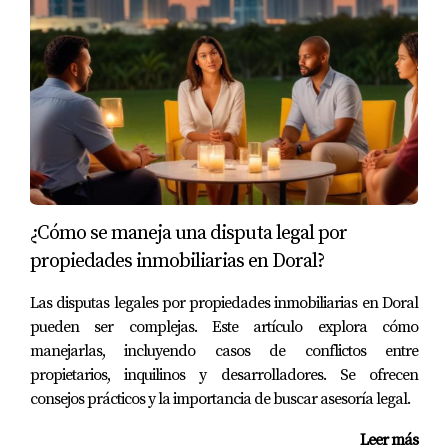
seguros. Gracias a su preparación y paciencia, logró
adquirir una propiedad que le generará ingresos pasivos.
Caso 3: La Sra. Rodríguez
La Sra. Rodríguez estaba interesada en comprar su
primera casa después de años de alquiler. Se dio cuenta
rápidamente que necesitaba ahorrar más para cubrir no
solo el enganche sino también los costos adicionales
¿Cómo se maneja una disputa legal por
asociados con la compra. Se comprometió a reducir sus
propiedades inmobiliarias en Doral?
gastos mensuales durante un año y finalmente pudo
comprar una hermosa casa en Doral que se ajustaba
Las disputas legales por propiedades inmobiliarias en Doral
perfectamente a su presupuesto.
pueden ser complejas. Este artículo explora cómo
manejarlas, incluyendo casos de conflictos entre
Conclusión
propietarios, inquilinos y desarrolladores. Se ofrecen
consejos prácticos y la importancia de buscar asesoría legal.
Establecer un presupuesto para comprar en Doral no
tiene por qué ser abrumador si sigues estos pasos clave:
Leer más