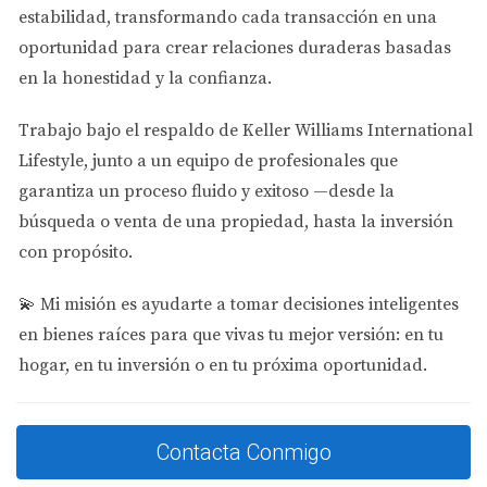
propiedad en Doral.
estabilidad
, transformando cada transacción en una
Seguros: No olvides incluir el costo del seguro del
oportunidad para crear relaciones duraderas basadas
hogar y cualquier otro seguro necesario.
en la honestidad y la confianza.
“Planificar con anticipación es clave para
evitar sorpresas desagradables al comprar tu
Trabajo bajo el respaldo de
Keller Williams International
hogar.”
Lifestyle
, junto a un equipo de profesionales que
garantiza un proceso fluido y exitoso —desde la
Entendiendo el Mercado
búsqueda o venta de una propiedad, hasta la inversión
Inmobiliario en Doral
con propósito.
Antes de hacer una oferta por una propiedad, es
💫
Mi misión es ayudarte a tomar decisiones inteligentes
fundamental entender el mercado inmobiliario local.
en bienes raíces para que vivas tu mejor versión: en tu
Doral ha experimentado un crecimiento significativo en
hogar, en tu inversión o en tu próxima oportunidad.
los últimos años, lo que ha llevado a un aumento en los
precios de las propiedades. Es recomendable investigar
las tendencias actuales del mercado, analizar las
Contacta Conmigo
propiedades vendidas recientemente y estar al tanto de