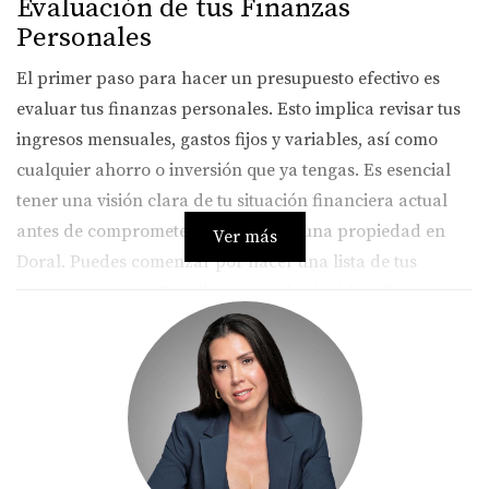
Evaluación de tus Finanzas
Personales
El primer paso para hacer un presupuesto efectivo es
evaluar tus finanzas personales. Esto implica revisar tus
ingresos mensuales, gastos fijos y variables, así como
cualquier ahorro o inversión que ya tengas. Es esencial
tener una visión clara de tu situación financiera actual
antes de comprometerte a comprar una propiedad en
Ver más
Doral. Puedes comenzar por hacer una lista de tus
ingresos y gastos. Esta lista te ayudará a identificar
cuánto dinero puedes destinar mensualmente al pago de
una hipoteca.
Además, considera el impacto de tu puntaje crediticio en
las tasas de interés que podrías obtener. Un buen puntaje
puede ahorrarte miles de dólares durante la vida del