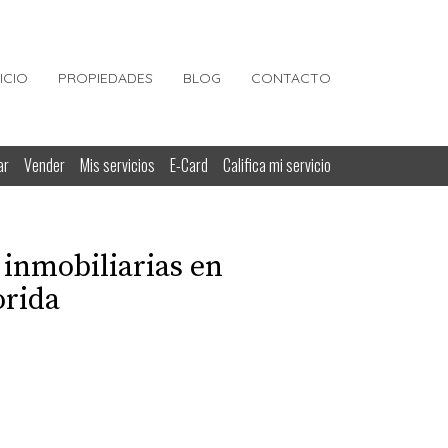
NICIO
PROPIEDADES
BLOG
CONTACTO
ar
Vender
Mis servicios
E-Card
Califica mi servicio
 inmobiliarias en
orida