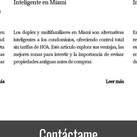
Inteligente en Miami
I
ectrodomésticos modernos y paisajismo atractivo suelen ser mu
s
ales para promocionar mi propiedad?
talladas en plataformas como Facebook e Instagram; consider
en
Los duplex y multifamiliares en Miami son alternativas
E
dad
inteligentes a los condominios, ofreciendo control total
re
eta
sin tarifas de HOA. Este artículo explora sus ventajas, las
es
a un agente inmobiliario?
bas
mejores zonas para invertir y la importancia de revisar
e
 suficiente para manejar el proceso tú mismo, contratar a un 
zar
propiedades antiguas antes de comprar.
de
buscar asesoramiento profesional cuando sea necesario; Mari
nza y éxito. ¡Contáctala hoy mismo!
ás
Leer más
Contáctame