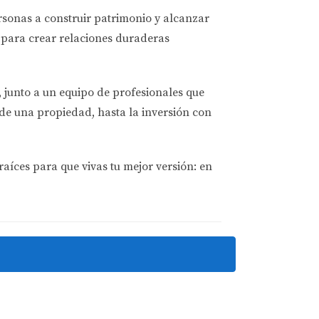
e varios meses sin inquilinos, decidió
ersonas a
construir patrimonio y alcanzar
cal. Luego, realizó pequeñas mejoras como
para crear relaciones duraderas
a promocionar su propiedad. En menos de un
, junto a un equipo de profesionales que
de una propiedad, hasta la inversión con
unas reformas estéticas y mejorar el
que utilizó técnicas avanzadas de marketing
os tiempo del esperado y ahora disfruta de
raíces para que vivas tu mejor versión: en
iempos vacíos entre inquilinos. Implementó
ilinos actuales para anticipar cualquier
cambio de contratos más largos. Gracias a