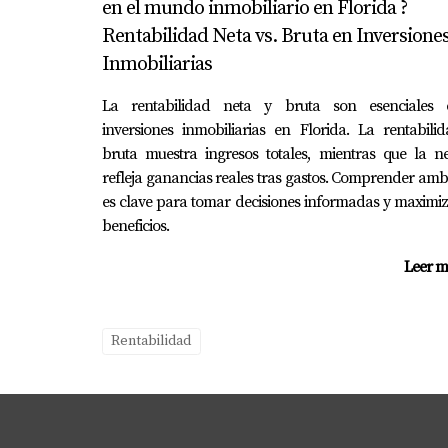
en el mundo inmobiliario en Florida ?
Las mejoras estéticas como pintura fresca, el
Rentabilidad Neta vs. Bruta en Inversione
¿Cómo puedo utilizar las redes soci
Inmobiliarias
Publica fotos atractivas y descripciones de
La rentabilidad neta y bruta son esenciales 
visibilidad.
inversiones inmobiliarias en Florida. La rentabili
bruta muestra ingresos totales, mientras que la n
¿Cuándo debo considerar contratar 
refleja ganancias reales tras gastos. Comprender am
Si sientes que no tienes tiempo o experiencia
es clave para tomar decisiones informadas y maximi
beneficios.
maximizar tus resultados. Recuerda siempre 
navegar por el mundo inmobiliario con confia
Leer m
Rentabilidad