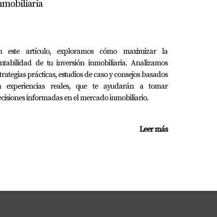
nmobiliaria
y efectivas.
a usar anuncios pagados para aumentar tu
n este artículo, exploramos cómo maximizar la
ntabilidad de tu inversión inmobiliaria. Analizamos
trategias prácticas, estudios de caso y consejos basados
n experiencias reales, que te ayudarán a tomar
agente puede ser una excelente opción para
cisiones informadas en el mercado inmobiliario.
ana Romero está lista para ayudarte a
Leer más