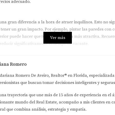
recios adecuado.
a gran diferencia a la hora de atraer inquilinos. Esto no sig
ener un gran impacto. Por ejemplo, pintar las paredes con co
terior puede hacer que tu propiedad sea más atractiva. Recue
Ver más
 reducir significativamente el tiempo de vacante.
iana Romero
ducción de periodos vacíos. Utiliza plataformas digitales par
 Además, asegúrate de tomar fotos de alta calidad y escribir d
Mariana Romero De Aveiro
, Realtor® en Florida, especializad
ubestimes el poder del marketing en redes sociales; compartir
ersionistas
que buscan tomar decisiones inteligentes y seguras
e y atraer a más inquilinos potenciales.
una trayectoria que une más de
15 años de experiencia en el á
ionante mundo del Real Estate
, acompaño a mis clientes en c
uan y su Apartamento en Miami
ral que combina análisis, estrategia y empatía.