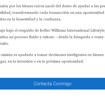
esperanza de alquilarlo rápidamente. Sin embargo, después d
asión por los bienes raíces nació del deseo de ayudar a las p
ro, ajustó el precio basándose en un análisis del mercado lo
bilidad
, transformando cada transacción en una oportunidad 
trodomésticos viejos. Finalmente, utilizó redes sociales par
das en la honestidad y la confianza.
logró mantener su apartamento ocupado durante todo el año.
ajo bajo el respaldo de
Keller Williams International Lifestyle
Familiar en Orlando
ntiza un proceso fluido y exitoso —desde la búsqueda o venta 
e había estado vacía durante varios meses. Decidió hacer alg
ósito.
o visual. Además, se asoció con un agente inmobiliario local 
Gracias a estas acciones, María pudo alquilar su casa en men
 misión es ayudarte a tomar decisiones inteligentes en bienes 
ogar, en tu inversión o en tu próxima oportunidad.
piedades Multifamiliares en Tampa
res en Tampa y ha aprendido a gestionar eficientemente los t
Contacta Conmigo
nes regulares y mantiene una buena comunicación con sus inqu
como descuentos por pagos anticipados o mejoras gratuitas a 
r sus propiedades ocupadas casi todo el año.