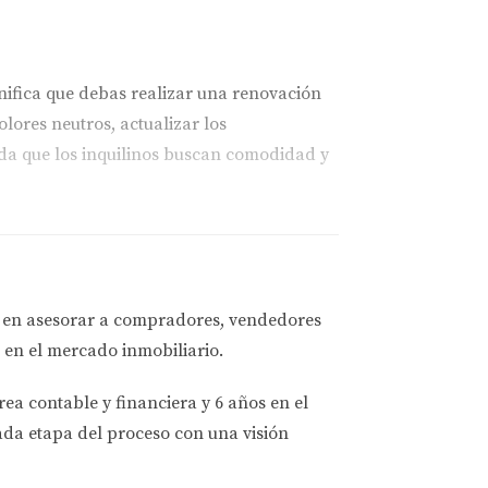
nifica que debas realizar una renovación
lores neutros, actualizar los
rda que los inquilinos buscan comodidad y
a promocionar tu propiedad; sitios web como
escripciones detalladas que resalten las
a en asesorar a
compradores, vendedores
 publicaciones sobre tu propiedad en
 en el mercado inmobiliario.
rea contable y financiera
y
6 años en el
ada etapa del proceso con una visión