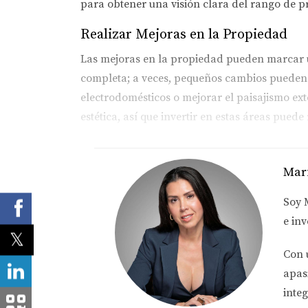
para obtener una visión clara del rango de p
Realizar Mejoras en la Propiedad
Las mejoras en la propiedad pueden marcar un
completa; a veces, pequeños cambios pueden t
electrodomésticos o mejorar el paisajismo ex
estética, así que invertir en estas áreas puede
Implementar un Marketing Efectivo
Mar
El marketing juega un papel crucial en la re
Zillow o Realtor.com son excelentes opciones.
Soy
características únicas de tu propiedad. No s
e inv
Facebook o Instagram puede ampliar tu alcanc
Con 
Estudios de Caso
apas
Estudio de Caso 1: La Historia de J
integ