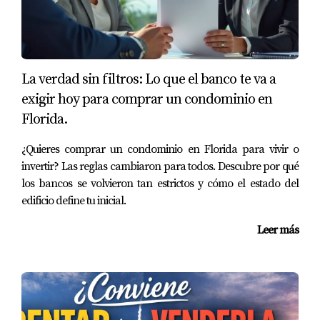
Familia Martínez: La Proximidad al Trabajo
Finalmente, la familia Martínez eligió mudarse a Fort
Lauderdale debido a su proximidad al trabajo. Ambos
La verdad sin filtros: Lo que el banco te va a
padres trabajaban en Miami y querían evitar largos
exigir hoy para comprar un condominio en
desplazamientos diarios que consumieran tiempo valioso
Florida.
con sus hijos. Al encontrar un vecindario bien conectado
¿Quieres comprar un condominio en Florida para vivir o
con transporte público y rutas rápidas hacia sus lugares
invertir? Las reglas cambiaron para todos. Descubre por qué
de empleo, lograron equilibrar sus responsabilidades
los bancos se volvieron tan estrictos y cómo el estado del
laborales con la vida familiar. Además, disfrutaron del
edificio define tu inicial.
acceso a parques locales donde podían pasar tiempo
Leer más
juntos después del trabajo.
Conclusión
Elegir la zona ideal para tu familia en Florida no es solo
una cuestión logística; es una decisión emocional que