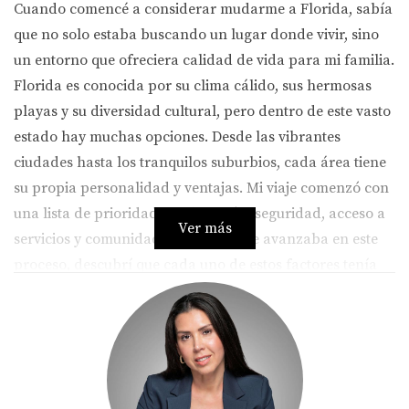
Cuando comencé a considerar mudarme a Florida, sabía
que no solo estaba buscando un lugar donde vivir, sino
un entorno que ofreciera calidad de vida para mi familia.
Florida es conocida por su clima cálido, sus hermosas
playas y su diversidad cultural, pero dentro de este vasto
estado hay muchas opciones. Desde las vibrantes
ciudades hasta los tranquilos suburbios, cada área tiene
su propia personalidad y ventajas. Mi viaje comenzó con
una lista de prioridades: educación, seguridad, acceso a
Ver más
servicios y comunidad. A medida que avanzaba en este
proceso, descubrí que cada uno de estos factores tenía
un peso significativo en mi decisión final.
Factores Clave en la Elección de una
Zona
Elegir la zona ideal para tu familia implica considerar