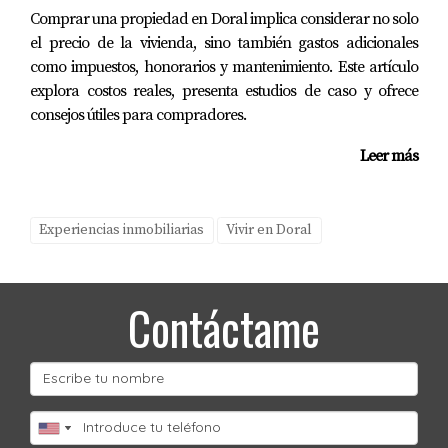
antes de mudarme?
Comprar una propiedad en Doral implica considerar no solo
el precio de la vivienda, sino también gastos adicionales
Visitar el área durante diferentes momentos del día y
como impuestos, honorarios y mantenimiento. Este artículo
asistir a eventos locales puede darte una buena idea del
explora costos reales, presenta estudios de caso y ofrece
ambiente comunitario.
consejos útiles para compradores.
¿Es recomendable hablar con residentes
Leer más
locales antes de decidirme?
Sí, conversar con personas que ya viven allí puede
Experiencias inmobiliarias
Vivir en Doral
proporcionarte información valiosa sobre la calidad de
vida en esa zona. Si deseas más información o asistencia
personalizada sobre cómo elegir la mejor zona para tu
Contáctame
familia en Florida, ¡contacta hoy mismo a Mariana
Romero! Ella estará encantada de ayudarte en cada paso
del camino hacia tu nuevo hogar.