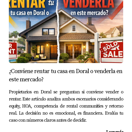
impactará tu calidad de vida diaria. Al considerar
factores como la educación, seguridad, acceso a servicios
y comunidad, puedes tomar decisiones informadas que
beneficien a todos los miembros de tu hogar. Cada
familia tiene sus propias prioridades y circunstancias
únicas; lo importante es encontrar lo que mejor se adapte
a ti. Si estás listo para dar el siguiente paso en tu
búsqueda del hogar perfecto en Florida o necesitas
¿Conviene rentar tu casa en Doral o venderla en
orientación personalizada sobre las mejores zonas para
este mercado?
ti y tu familia, no dudes en contactar a Mariana Romero.
Ella está aquí para ayudarte a navegar por este
Propietarios en Doral se preguntan si conviene vender o
emocionante proceso.
rentar. Este artículo analiza ambos escenarios considerando
equity, HOA, competencia de rental communities y retorno
Preguntas Frecuentes
real. La decisión no es emocional, es financiera. Evalúa tu
caso con números claros antes de decidir.
¿Cuáles son las mejores áreas para familias en
Florida?