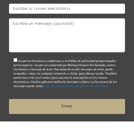
Acepto los términos y condiciones y la Política de privacidad proporcionados
por la empresa. Acepto ser contactado por Mariana Romero Por llamada, correo
electrónico y mensaje de texto. Para dejar de recibir mensajes de texto, puede
responder «stop» en cualquier momento o «help» para obtener ayuda. También
puede hacer clic en el enlace para cancelar la suscripción en los correos
electrónicos. Pueden aplicarse tarifas de mensajes y datos. La frecuencia de los
mensajes puede variar.
https://www.marianar.com/politica-de-privacidad
Enviar