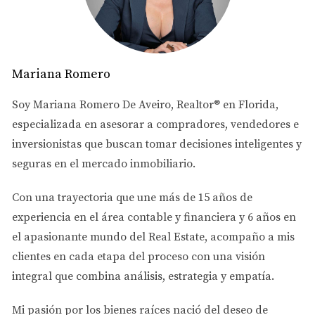
varios factores cruciales. Aquí te comparto los más
relevantes que me guiaron:
Educación:
La calidad de las escuelas es
Mariana Romero
fundamental. Investigar sobre el rendimiento
académico y las actividades extracurriculares
Soy
Mariana Romero De Aveiro
disponibles puede marcar una gran diferencia.
, Realtor® en Florida,
Seguridad:
Vivir en un vecindario seguro es esencial
especializada en asesorar a
compradores, vendedores e
para la tranquilidad familiar. Consultar estadísticas
inversionistas
que buscan tomar decisiones inteligentes y
sobre delitos y hablar con residentes locales puede
seguras en el mercado inmobiliario.
ofrecerte una perspectiva clara.
Acceso a servicios:
La cercanía a hospitales,
Con una trayectoria que une más de
supermercados y centros recreativos puede facilitar
15 años de
la vida diaria y mejorar la calidad de vida.
experiencia en el área contable y financiera
y
6 años en
Comunidad:
Conocer a tus vecinos y sentirte parte
el apasionante mundo del Real Estate
, acompaño a mis
de una comunidad puede hacer que cualquier lugar
clientes en cada etapa del proceso con una visión
se sienta como hogar. Participar en eventos locales
o grupos comunitarios es una excelente manera de
integral que combina análisis, estrategia y empatía.
integrarse.
Costo de vida:
Es vital evaluar si el costo de vivienda
Mi pasión por los bienes raíces nació del deseo de