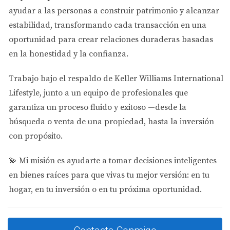
se ajusta a tu presupuesto sin comprometer otras
ayudar a las personas a
construir patrimonio y alcanzar
necesidades familiares.
estabilidad
, transformando cada transacción en una
Estudios de Caso
oportunidad para crear relaciones duraderas basadas
en la honestidad y la confianza.
Para ilustrar cómo estos factores pueden influir en la
elección de una zona, aquí te presento tres estudios de
Trabajo bajo el respaldo de
Keller Williams International
caso reales que reflejan diferentes prioridades familiares.
Lifestyle
, junto a un equipo de profesionales que
garantiza un proceso fluido y exitoso —desde la
Familia Gómez: La Educación como Prioridad
búsqueda o venta de una propiedad, hasta la inversión
La familia Gómez decidió mudarse a Orlando debido a su
con propósito.
reputación por tener algunas de las mejores escuelas
públicas del estado. Con dos hijos en edad escolar, su
💫
Mi misión es ayudarte a tomar decisiones inteligentes
principal preocupación era encontrar un vecindario
en bienes raíces para que vivas tu mejor versión: en tu
donde pudieran acceder a una educación de calidad.
hogar, en tu inversión o en tu próxima oportunidad.
Después de investigar varias áreas, optaron por un
barrio conocido por sus excelentes calificaciones
académicas y programas extracurriculares robustos.