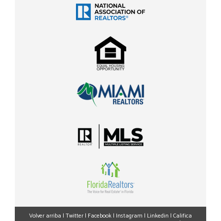
Volver arriba
|
Twitter
|
Facebook
|
Instagram
|
Linkedin
|
Califica