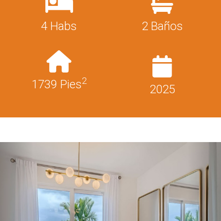
4 Habs
2 Baños
2
1739 Pies
2025