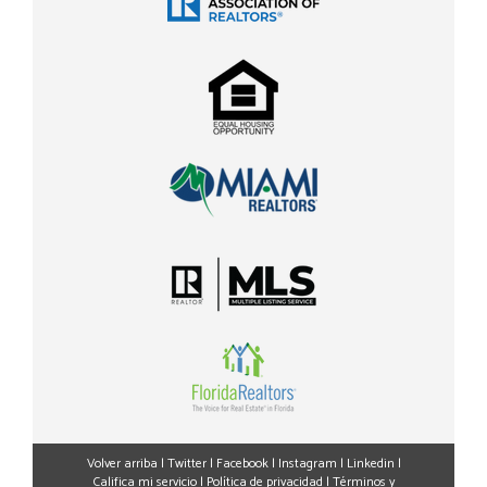
Volver arriba
|
Twitter
|
Facebook
|
Instagram
|
Linkedin
|
Califica mi servicio
|
Política de privacidad
|
Términos y