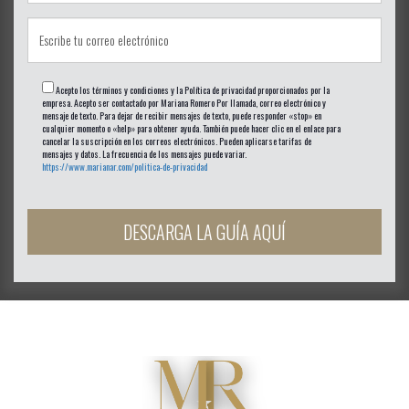
Acepto los términos y condiciones y la Política de privacidad proporcionados por la
empresa. Acepto ser contactado por Mariana Romero Por llamada, correo electrónico y
mensaje de texto. Para dejar de recibir mensajes de texto, puede responder «stop» en
cualquier momento o «help» para obtener ayuda. También puede hacer clic en el enlace para
cancelar la suscripción en los correos electrónicos. Pueden aplicarse tarifas de
mensajes y datos. La frecuencia de los mensajes puede variar.
https://www.marianar.com/politica-de-privacidad
DESCARGA LA GUÍA AQUÍ