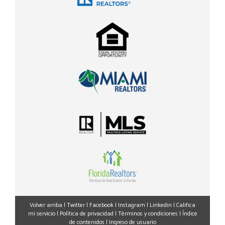
Volver arriba
|
Twitter
|
Facebook
|
Instagram
|
Linkedin
|
Califica
mi servicio
|
Política de privacidad
|
Términos y condiciones
|
Índice
de contenidos
|
Ingreso de usuario