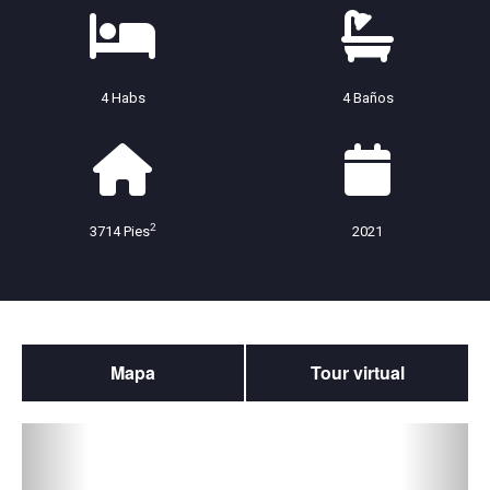
4 Habs
4 Baños
2
3714 Pies
2021
Mapa
Tour virtual